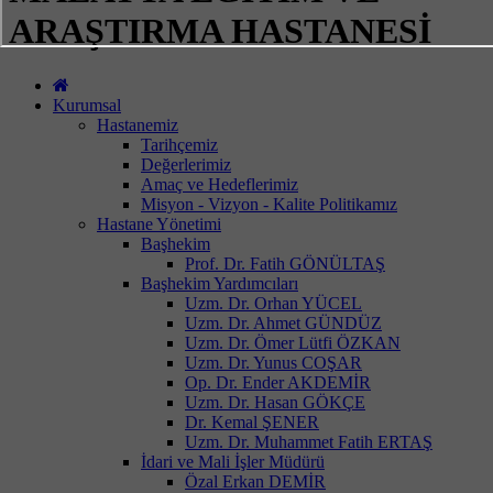
ARAŞTIRMA HASTANESİ
Kurumsal
Hastanemiz
Tarihçemiz
Değerlerimiz
Amaç ve Hedeflerimiz
Misyon - Vizyon - Kalite Politikamız
Hastane Yönetimi
Başhekim
Prof. Dr. Fatih GÖNÜLTAŞ
Başhekim Yardımcıları
Uzm. Dr. Orhan YÜCEL
Uzm. Dr. Ahmet GÜNDÜZ
Uzm. Dr. Ömer Lütfi ÖZKAN
Uzm. Dr. Yunus COŞAR
Op. Dr. Ender AKDEMİR
Uzm. Dr. Hasan GÖKÇE
Dr. Kemal ŞENER
Uzm. Dr. Muhammet Fatih ERTAŞ
İdari ve Mali İşler Müdürü
Özal Erkan DEMİR