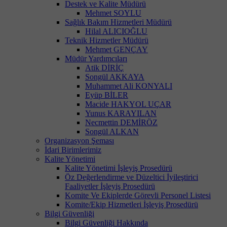
Destek ve Kalite Müdürü
Mehmet SOYLU
Sağlık Bakım Hizmetleri Müdürü
Hilal ALICIOĞLU
Teknik Hizmetler Müdürü
Mehmet GENÇAY
Müdür Yardımcıları
Atik DİRİÇ
Songül AKKAYA
Muhammet Ali KONYALI
Eyüp BİLER
Macide HAKYOL UÇAR
Yunus KARAYILAN
Necmettin DEMİRÖZ
Songül ALKAN
Organizasyon Şeması
İdari Birimlerimiz
Kalite Yönetimi
Kalite Yönetimi İşleyiş Prosedürü
Öz Değerlendirme ve Düzeltici İyileştirici
Faaliyetler İşleyiş Prosedürü
Komite Ve Ekiplerde Görevli Personel Listesi
Komite/Ekip Hizmetleri İşleyiş Prosedürü
Bilgi Güvenliği
Bilgi Güvenliği Hakkında