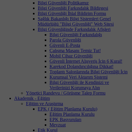
Bilgi Güvenliği Politikamız
Bilgi Güvenliği Farkındalık Bildirgesi
Bilgi Güvenliği İhlal Bildirim Formu
Sağlık Bakanlığı Bilgi Sistemleri Genel
Müdürlüğü "Bilgi Güvenliği" Web Sitesi
Bilgi Güvenliğinde Farkındalık Afişleri
Bilgi Güvenliği Farkındalığı
Parola Güvenliği
Güvenli E-Posta
Çalışma Masanı Temiz Tut!
Mobil Cihaz Güvenliği
Güvenli İnternet Alışveriş İçin 6 Kural!
Karekod Dolandırıcılığına Dikkat!
Toplantı Salonlarında Bilgi Güvenliği İçin
Kurumsal Veri Aktarım Sistemi
Bilgi Güvenliği ile Kendinizi ve
Verilerinizi Korumaya Alın
Yönetici Randevu / Görüşme Talep Formu
Akademik - Eğitim
Eğitim ve Araştırma
EPK ( Eğitim Planlama Kurulu)
Eğitim Planlama Kurulu
EPK Başvuruları
Mevzuat
Etik Kurul