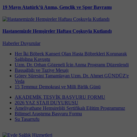
19 Mayıs Atatürk’ü Anma, Gençlik ve Spor Bayramı
Hastanemizde Hemşireler Haftası Coşkuyla Kutlandı
Haberler
Duyurular
Her İki Böbrek Kanseri Olan Hasta Böbrekleri Korunarak
Sağlığına Kavuştu
Uzm. Dr. Orhan Gözeneli İçin Anma Programı Düzenlendi
Başsağlığı ve Taziye Mesajı
Görev Süresini Tamamlayan Uzm. Dr. Ahmet GÜNDÜZ'e
Veda
15 Temmuz Demokrasi ve Milli Birlik Günü
AKADEMİK TEŞVİK BAŞVURU FORMU
2026 YAZ STAJI DUYURUSU
Ameliyathane Hemşireliği Sertifikalı Eğitim Programımız
Bilimsel Araştırma Başvuru Formu
Su Tasarrufu