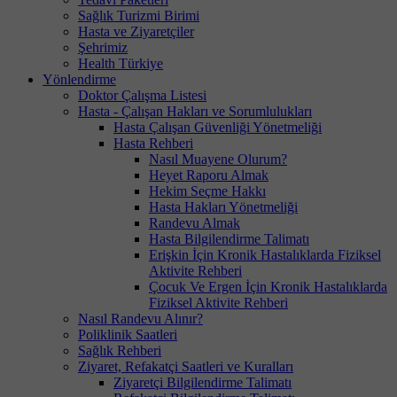
Sağlık Turizmi Birimi
Hasta ve Ziyaretçiler
Şehrimiz
Health Türkiye
Yönlendirme
Doktor Çalışma Listesi
Hasta - Çalışan Hakları ve Sorumlulukları
Hasta Çalışan Güvenliği Yönetmeliği
Hasta Rehberi
Nasıl Muayene Olurum?
Heyet Raporu Almak
Hekim Seçme Hakkı
Hasta Hakları Yönetmeliği
Randevu Almak
Hasta Bilgilendirme Talimatı
Erişkin İçin Kronik Hastalıklarda Fiziksel
Aktivite Rehberi
Çocuk Ve Ergen İçin Kronik Hastalıklarda
Fiziksel Aktivite Rehberi
Nasıl Randevu Alınır?
Poliklinik Saatleri
Sağlık Rehberi
Ziyaret, Refakatçi Saatleri ve Kuralları
Ziyaretçi Bilgilendirme Talimatı