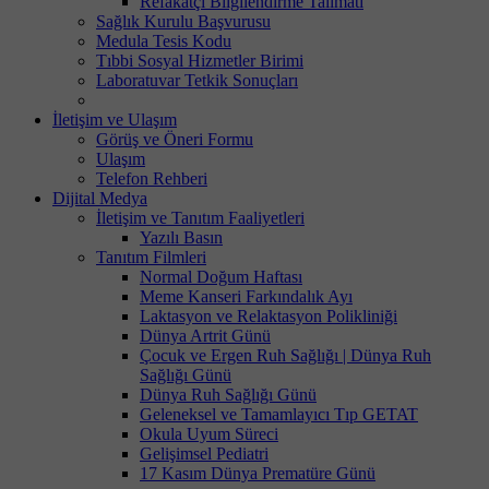
Refakatçi Bilgilendirme Talimatı
Sağlık Kurulu Başvurusu
Medula Tesis Kodu
Tıbbi Sosyal Hizmetler Birimi
Laboratuvar Tetkik Sonuçları
İletişim ve Ulaşım
Görüş ve Öneri Formu
Ulaşım
Telefon Rehberi
Dijital Medya
İletişim ve Tanıtım Faaliyetleri
Yazılı Basın
Tanıtım Filmleri
Normal Doğum Haftası
Meme Kanseri Farkındalık Ayı
Laktasyon ve Relaktasyon Polikliniği
Dünya Artrit Günü
Çocuk ve Ergen Ruh Sağlığı | Dünya Ruh
Sağlığı Günü
Dünya Ruh Sağlığı Günü
Geleneksel ve Tamamlayıcı Tıp GETAT
Okula Uyum Süreci
Gelişimsel Pediatri
17 Kasım Dünya Prematüre Günü