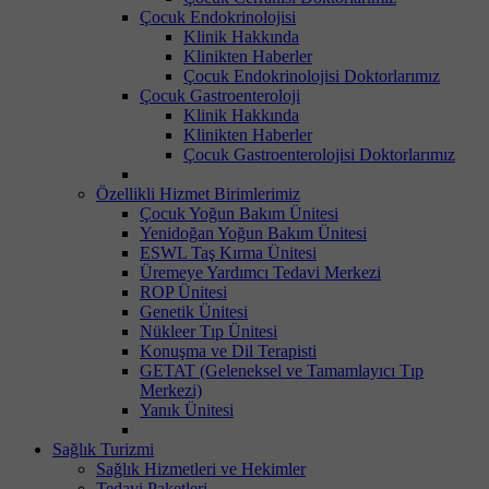
Çocuk Endokrinolojisi
Klinik Hakkında
Klinikten Haberler
Çocuk Endokrinolojisi Doktorlarımız
Çocuk Gastroenteroloji
Klinik Hakkında
Klinikten Haberler
Çocuk Gastroenterolojisi Doktorlarımız
Özellikli Hizmet Birimlerimiz
Çocuk Yoğun Bakım Ünitesi
Yenidoğan Yoğun Bakım Ünitesi
ESWL Taş Kırma Ünitesi
Üremeye Yardımcı Tedavi Merkezi
ROP Ünitesi
Genetik Ünitesi
Nükleer Tıp Ünitesi
Konuşma ve Dil Terapisti
GETAT (Geleneksel ve Tamamlayıcı Tıp
Merkezi)
Yanık Ünitesi
Sağlık Turizmi
Sağlık Hizmetleri ve Hekimler
Tedavi Paketleri