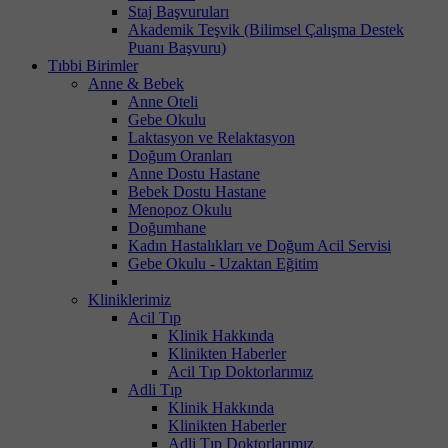
Staj Başvuruları
Akademik Teşvik (Bilimsel Çalışma Destek
Puanı Başvuru)
Tıbbi Birimler
Anne & Bebek
Anne Oteli
Gebe Okulu
Laktasyon ve Relaktasyon
Doğum Oranları
Anne Dostu Hastane
Bebek Dostu Hastane
Menopoz Okulu
Doğumhane
Kadın Hastalıkları ve Doğum Acil Servisi
Gebe Okulu - Uzaktan Eğitim
Kliniklerimiz
Acil Tıp
Klinik Hakkında
Klinikten Haberler
Acil Tıp Doktorlarımız
Adli Tıp
Klinik Hakkında
Klinikten Haberler
Adli Tıp Doktorlarımız