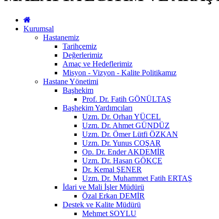
Kurumsal
Hastanemiz
Tarihçemiz
Değerlerimiz
Amaç ve Hedeflerimiz
Misyon - Vizyon - Kalite Politikamız
Hastane Yönetimi
Başhekim
Prof. Dr. Fatih GÖNÜLTAŞ
Başhekim Yardımcıları
Uzm. Dr. Orhan YÜCEL
Uzm. Dr. Ahmet GÜNDÜZ
Uzm. Dr. Ömer Lütfi ÖZKAN
Uzm. Dr. Yunus COŞAR
Op. Dr. Ender AKDEMİR
Uzm. Dr. Hasan GÖKÇE
Dr. Kemal ŞENER
Uzm. Dr. Muhammet Fatih ERTAŞ
İdari ve Mali İşler Müdürü
Özal Erkan DEMİR
Destek ve Kalite Müdürü
Mehmet SOYLU