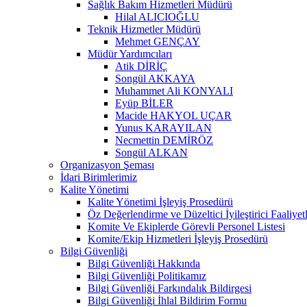
Sağlık Bakım Hizmetleri Müdürü
Hilal ALICIOĞLU
Teknik Hizmetler Müdürü
Mehmet GENÇAY
Müdür Yardımcıları
Atik DİRİÇ
Songül AKKAYA
Muhammet Ali KONYALI
Eyüp BİLER
Macide HAKYOL UÇAR
Yunus KARAYILAN
Necmettin DEMİRÖZ
Songül ALKAN
Organizasyon Şeması
İdari Birimlerimiz
Kalite Yönetimi
Kalite Yönetimi İşleyiş Prosedürü
Öz Değerlendirme ve Düzeltici İyileştirici Faaliyet
Komite Ve Ekiplerde Görevli Personel Listesi
Komite/Ekip Hizmetleri İşleyiş Prosedürü
Bilgi Güvenliği
Bilgi Güvenliği Hakkında
Bilgi Güvenliği Politikamız
Bilgi Güvenliği Farkındalık Bildirgesi
Bilgi Güvenliği İhlal Bildirim Formu