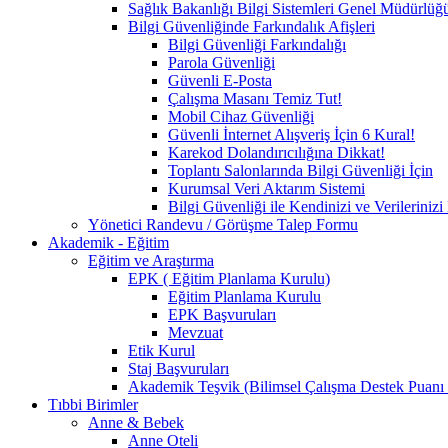
Sağlık Bakanlığı Bilgi Sistemleri Genel Müdürlüğ
Bilgi Güvenliğinde Farkındalık Afişleri
Bilgi Güvenliği Farkındalığı
Parola Güvenliği
Güvenli E-Posta
Çalışma Masanı Temiz Tut!
Mobil Cihaz Güvenliği
Güvenli İnternet Alışveriş İçin 6 Kural!
Karekod Dolandırıcılığına Dikkat!
Toplantı Salonlarında Bilgi Güvenliği İçin
Kurumsal Veri Aktarım Sistemi
Bilgi Güvenliği ile Kendinizi ve Verilerini
Yönetici Randevu / Görüşme Talep Formu
Akademik - Eğitim
Eğitim ve Araştırma
EPK ( Eğitim Planlama Kurulu)
Eğitim Planlama Kurulu
EPK Başvuruları
Mevzuat
Etik Kurul
Staj Başvuruları
Akademik Teşvik (Bilimsel Çalışma Destek Puanı
Tıbbi Birimler
Anne & Bebek
Anne Oteli