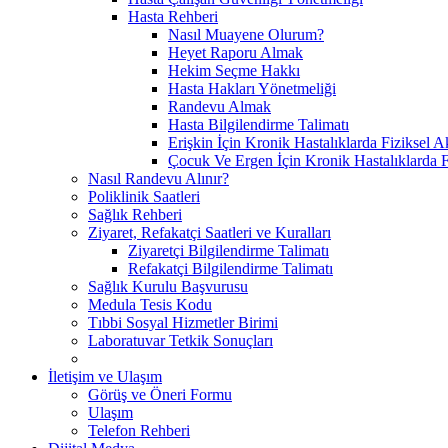
Hasta Rehberi
Nasıl Muayene Olurum?
Heyet Raporu Almak
Hekim Seçme Hakkı
Hasta Hakları Yönetmeliği
Randevu Almak
Hasta Bilgilendirme Talimatı
Erişkin İçin Kronik Hastalıklarda Fiziksel A
Çocuk Ve Ergen İçin Kronik Hastalıklarda F
Nasıl Randevu Alınır?
Poliklinik Saatleri
Sağlık Rehberi
Ziyaret, Refakatçi Saatleri ve Kuralları
Ziyaretçi Bilgilendirme Talimatı
Refakatçi Bilgilendirme Talimatı
Sağlık Kurulu Başvurusu
Medula Tesis Kodu
Tıbbi Sosyal Hizmetler Birimi
Laboratuvar Tetkik Sonuçları
İletişim ve Ulaşım
Görüş ve Öneri Formu
Ulaşım
Telefon Rehberi