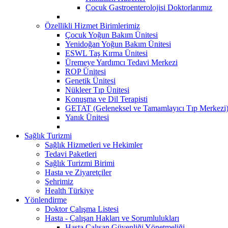
Çocuk Gastroenterolojisi Doktorlarımız
Özellikli Hizmet Birimlerimiz
Çocuk Yoğun Bakım Ünitesi
Yenidoğan Yoğun Bakım Ünitesi
ESWL Taş Kırma Ünitesi
Üremeye Yardımcı Tedavi Merkezi
ROP Ünitesi
Genetik Ünitesi
Nükleer Tıp Ünitesi
Konuşma ve Dil Terapisti
GETAT (Geleneksel ve Tamamlayıcı Tıp Merkezi
Yanık Ünitesi
Sağlık Turizmi
Sağlık Hizmetleri ve Hekimler
Tedavi Paketleri
Sağlık Turizmi Birimi
Hasta ve Ziyaretçiler
Şehrimiz
Health Türkiye
Yönlendirme
Doktor Çalışma Listesi
Hasta - Çalışan Hakları ve Sorumlulukları
Hasta Çalışan Güvenliği Yönetmeliği