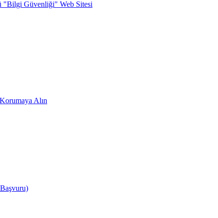
ü "Bilgi Güvenliği" Web Sitesi
zi Korumaya Alın
 Başvuru)