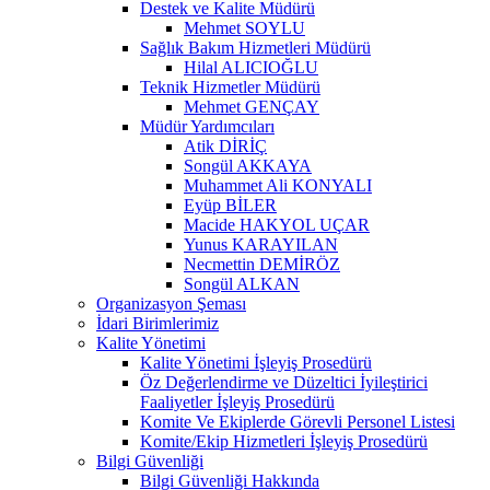
Destek ve Kalite Müdürü
Mehmet SOYLU
Sağlık Bakım Hizmetleri Müdürü
Hilal ALICIOĞLU
Teknik Hizmetler Müdürü
Mehmet GENÇAY
Müdür Yardımcıları
Atik DİRİÇ
Songül AKKAYA
Muhammet Ali KONYALI
Eyüp BİLER
Macide HAKYOL UÇAR
Yunus KARAYILAN
Necmettin DEMİRÖZ
Songül ALKAN
Organizasyon Şeması
İdari Birimlerimiz
Kalite Yönetimi
Kalite Yönetimi İşleyiş Prosedürü
Öz Değerlendirme ve Düzeltici İyileştirici
Faaliyetler İşleyiş Prosedürü
Komite Ve Ekiplerde Görevli Personel Listesi
Komite/Ekip Hizmetleri İşleyiş Prosedürü
Bilgi Güvenliği
Bilgi Güvenliği Hakkında