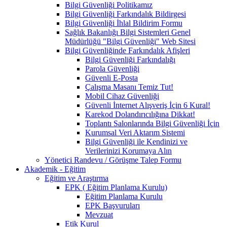
Bilgi Güvenliği Politikamız
Bilgi Güvenliği Farkındalık Bildirgesi
Bilgi Güvenliği İhlal Bildirim Formu
Sağlık Bakanlığı Bilgi Sistemleri Genel
Müdürlüğü "Bilgi Güvenliği" Web Sitesi
Bilgi Güvenliğinde Farkındalık Afişleri
Bilgi Güvenliği Farkındalığı
Parola Güvenliği
Güvenli E-Posta
Çalışma Masanı Temiz Tut!
Mobil Cihaz Güvenliği
Güvenli İnternet Alışveriş İçin 6 Kural!
Karekod Dolandırıcılığına Dikkat!
Toplantı Salonlarında Bilgi Güvenliği İçin
Kurumsal Veri Aktarım Sistemi
Bilgi Güvenliği ile Kendinizi ve
Verilerinizi Korumaya Alın
Yönetici Randevu / Görüşme Talep Formu
Akademik - Eğitim
Eğitim ve Araştırma
EPK ( Eğitim Planlama Kurulu)
Eğitim Planlama Kurulu
EPK Başvuruları
Mevzuat
Etik Kurul