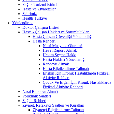
Sağlık Turizmi Birimi
Hasta ve Ziyaretçiler
Şehrimiz
Health Türkiye
Yönlendirme
Doktor Çalışma Listesi
Hasta - Çalışan Hakları ve Sorumlulukları
Hasta Çalışan Güvenliği Yönetmeliği
Hasta Rehberi
Nasıl Muayene Olurum?
Heyet Raporu Almak
Hekim Seçme Hakkı
Hasta Hakları Yönetmeliği
Randevu Almak
Hasta Bilgilendirme Talimatı
Erişkin İçin Kronik Hastalıklarda Fiziksel
Aktivite Rehberi
Çocuk Ve Ergen İçin Kronik Hastalıklarda
Fiziksel Aktivite Rehberi
Nasıl Randevu Alınır?
Poliklinik Saatleri
Sağlık Rehberi
Ziyaret, Refakatçi Saatleri ve Kuralları
Ziyaretçi Bilgilendirme Talimatı