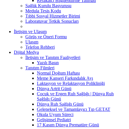
Refakatçi Bilgilendirme Talimatı
Sağlık Kurulu Başvurusu
Medula Tesis Kodu
Tıbbi Sosyal Hizmetler Birimi
Laboratuvar Tetkik Sonuçları
İletişim ve Ulaşım
Görüş ve Öneri Formu
Ulaşım
Telefon Rehberi
Dijital Medya
İletişim ve Tanıtım Faaliyetleri
Yazılı Basın
Tanıtım Filmleri
Normal Doğum Haftası
Meme Kanseri Farkındalık Ayı
Laktasyon ve Relaktasyon Polikliniği
Dünya Artrit Günü
Çocuk ve Ergen Ruh Sağlığı | Dünya Ruh
Sağlığı Günü
Dünya Ruh Sağlığı Günü
Geleneksel ve Tamamlayıcı Tıp GETAT
Okula Uyum Süreci
Gelişimsel Pediatri
17 Kasım Dünya Prematüre Günü