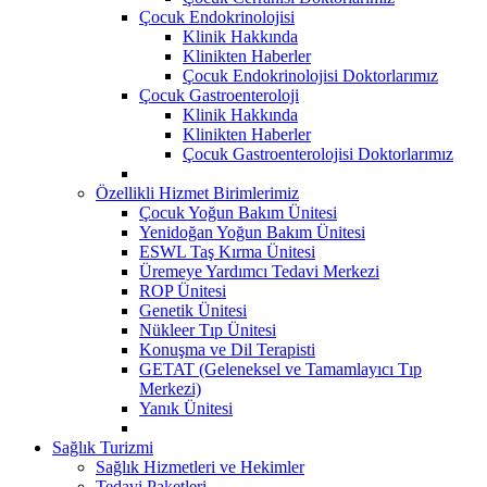
Çocuk Endokrinolojisi
Klinik Hakkında
Klinikten Haberler
Çocuk Endokrinolojisi Doktorlarımız
Çocuk Gastroenteroloji
Klinik Hakkında
Klinikten Haberler
Çocuk Gastroenterolojisi Doktorlarımız
Özellikli Hizmet Birimlerimiz
Çocuk Yoğun Bakım Ünitesi
Yenidoğan Yoğun Bakım Ünitesi
ESWL Taş Kırma Ünitesi
Üremeye Yardımcı Tedavi Merkezi
ROP Ünitesi
Genetik Ünitesi
Nükleer Tıp Ünitesi
Konuşma ve Dil Terapisti
GETAT (Geleneksel ve Tamamlayıcı Tıp
Merkezi)
Yanık Ünitesi
Sağlık Turizmi
Sağlık Hizmetleri ve Hekimler
Tedavi Paketleri