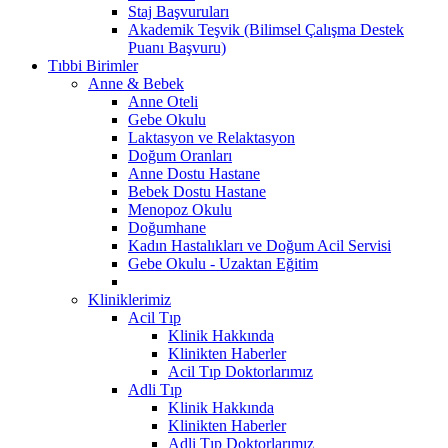
Staj Başvuruları
Akademik Teşvik (Bilimsel Çalışma Destek
Puanı Başvuru)
Tıbbi Birimler
Anne & Bebek
Anne Oteli
Gebe Okulu
Laktasyon ve Relaktasyon
Doğum Oranları
Anne Dostu Hastane
Bebek Dostu Hastane
Menopoz Okulu
Doğumhane
Kadın Hastalıkları ve Doğum Acil Servisi
Gebe Okulu - Uzaktan Eğitim
Kliniklerimiz
Acil Tıp
Klinik Hakkında
Klinikten Haberler
Acil Tıp Doktorlarımız
Adli Tıp
Klinik Hakkında
Klinikten Haberler
Adli Tıp Doktorlarımız