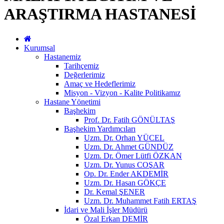
ARAŞTIRMA HASTANESİ
Kurumsal
Hastanemiz
Tarihçemiz
Değerlerimiz
Amaç ve Hedeflerimiz
Misyon - Vizyon - Kalite Politikamız
Hastane Yönetimi
Başhekim
Prof. Dr. Fatih GÖNÜLTAŞ
Başhekim Yardımcıları
Uzm. Dr. Orhan YÜCEL
Uzm. Dr. Ahmet GÜNDÜZ
Uzm. Dr. Ömer Lütfi ÖZKAN
Uzm. Dr. Yunus COŞAR
Op. Dr. Ender AKDEMİR
Uzm. Dr. Hasan GÖKÇE
Dr. Kemal ŞENER
Uzm. Dr. Muhammet Fatih ERTAŞ
İdari ve Mali İşler Müdürü
Özal Erkan DEMİR