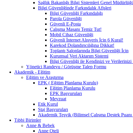
Sağlık Bakanlığı Bilgi Sistemleri Genel Müdürlüğ
Bilgi Güvenliğinde Farkındalık Afişleri
Bilgi Güvenliği Farkındalığı
Parola Güvenliği
Güvenli E-Posta
Çalışma Masanı Temiz Tut!
Mobil Cihaz Güvenliği
Güvenli İnternet Alışveriş İçin 6 Kural!
Karekod Dolandırıcılığına Dikkat!
Toplantı Salonlarında Bilgi Güvenliği İçin
Kurumsal Veri Aktarım Sistemi
Bilgi Güvenliği ile Kendinizi ve Verilerini
Yönetici Randevu / Görüşme Talep Formu
Akademik - Eğitim
Eğitim ve Araştırma
EPK ( Eğitim Planlama Kurulu)
Eğitim Planlama Kurulu
EPK Başvuruları
Mevzuat
Etik Kurul
Staj Başvuruları
Akademik Teşvik (Bilimsel Çalışma Destek Puanı
Tıbbi Birimler
Anne & Bebek
Anne Oteli