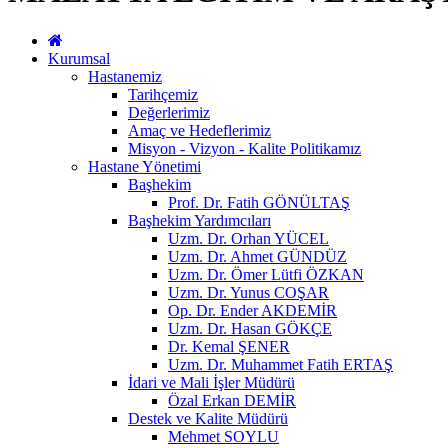
Kurumsal
Hastanemiz
Tarihçemiz
Değerlerimiz
Amaç ve Hedeflerimiz
Misyon - Vizyon - Kalite Politikamız
Hastane Yönetimi
Başhekim
Prof. Dr. Fatih GÖNÜLTAŞ
Başhekim Yardımcıları
Uzm. Dr. Orhan YÜCEL
Uzm. Dr. Ahmet GÜNDÜZ
Uzm. Dr. Ömer Lütfi ÖZKAN
Uzm. Dr. Yunus COŞAR
Op. Dr. Ender AKDEMİR
Uzm. Dr. Hasan GÖKÇE
Dr. Kemal ŞENER
Uzm. Dr. Muhammet Fatih ERTAŞ
İdari ve Mali İşler Müdürü
Özal Erkan DEMİR
Destek ve Kalite Müdürü
Mehmet SOYLU