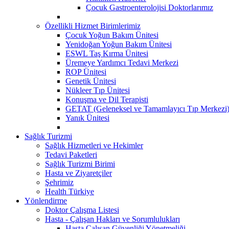
Çocuk Gastroenterolojisi Doktorlarımız
Özellikli Hizmet Birimlerimiz
Çocuk Yoğun Bakım Ünitesi
Yenidoğan Yoğun Bakım Ünitesi
ESWL Taş Kırma Ünitesi
Üremeye Yardımcı Tedavi Merkezi
ROP Ünitesi
Genetik Ünitesi
Nükleer Tıp Ünitesi
Konuşma ve Dil Terapisti
GETAT (Geleneksel ve Tamamlayıcı Tıp Merkezi
Yanık Ünitesi
Sağlık Turizmi
Sağlık Hizmetleri ve Hekimler
Tedavi Paketleri
Sağlık Turizmi Birimi
Hasta ve Ziyaretçiler
Şehrimiz
Health Türkiye
Yönlendirme
Doktor Çalışma Listesi
Hasta - Çalışan Hakları ve Sorumlulukları
Hasta Çalışan Güvenliği Yönetmeliği