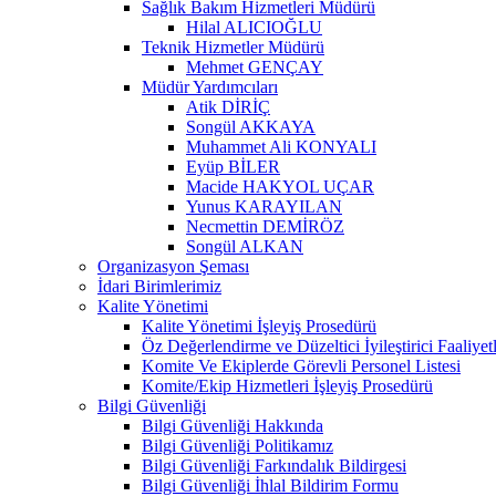
Sağlık Bakım Hizmetleri Müdürü
Hilal ALICIOĞLU
Teknik Hizmetler Müdürü
Mehmet GENÇAY
Müdür Yardımcıları
Atik DİRİÇ
Songül AKKAYA
Muhammet Ali KONYALI
Eyüp BİLER
Macide HAKYOL UÇAR
Yunus KARAYILAN
Necmettin DEMİRÖZ
Songül ALKAN
Organizasyon Şeması
İdari Birimlerimiz
Kalite Yönetimi
Kalite Yönetimi İşleyiş Prosedürü
Öz Değerlendirme ve Düzeltici İyileştirici Faaliyet
Komite Ve Ekiplerde Görevli Personel Listesi
Komite/Ekip Hizmetleri İşleyiş Prosedürü
Bilgi Güvenliği
Bilgi Güvenliği Hakkında
Bilgi Güvenliği Politikamız
Bilgi Güvenliği Farkındalık Bildirgesi
Bilgi Güvenliği İhlal Bildirim Formu