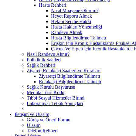
Hasta Rehberi
Nasıl Muayene Olurum?
Heyet Raporu Almak
Hekim Seçme Hakkı
Hasta Hakları Yönetmeliği
Randevu Almak
Hasta Bilgilendirme Talimatı
Erişkin İçin Kronik Hastalıklarda Fiziksel A
Çocuk Ve Ergen İçin Kronik Hastalıklarda F
Nasıl Randevu Alınır?
Poliklinik Saatleri
Sağlık Rehberi
Ziyaret, Refakatçi Saatleri ve Kuralları
Ziyaretçi Bilgilendirme Talimatı
Refakatçi Bilgilendirme Talimatı
Sağlık Kurulu Başvurusu
Medula Tesis Kodu
Tıbbi Sosyal Hizmetler Birimi
Laboratuvar Tetkik Sonuçları
İletişim ve Ulaşım
Görüş ve Öneri Formu
Ulaşım
Telefon Rehberi