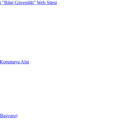
ü "Bilgi Güvenliği" Web Sitesi
zi Korumaya Alın
 Başvuru)