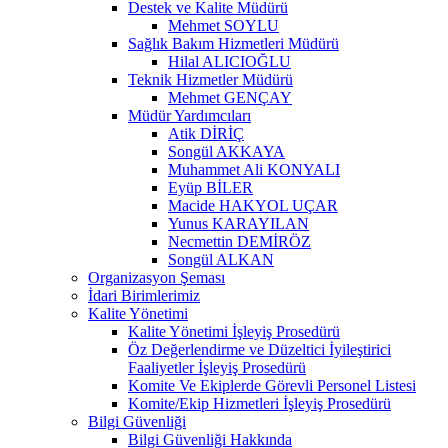
Destek ve Kalite Müdürü
Mehmet SOYLU
Sağlık Bakım Hizmetleri Müdürü
Hilal ALICIOĞLU
Teknik Hizmetler Müdürü
Mehmet GENÇAY
Müdür Yardımcıları
Atik DİRİÇ
Songül AKKAYA
Muhammet Ali KONYALI
Eyüp BİLER
Macide HAKYOL UÇAR
Yunus KARAYILAN
Necmettin DEMİRÖZ
Songül ALKAN
Organizasyon Şeması
İdari Birimlerimiz
Kalite Yönetimi
Kalite Yönetimi İşleyiş Prosedürü
Öz Değerlendirme ve Düzeltici İyileştirici
Faaliyetler İşleyiş Prosedürü
Komite Ve Ekiplerde Görevli Personel Listesi
Komite/Ekip Hizmetleri İşleyiş Prosedürü
Bilgi Güvenliği
Bilgi Güvenliği Hakkında