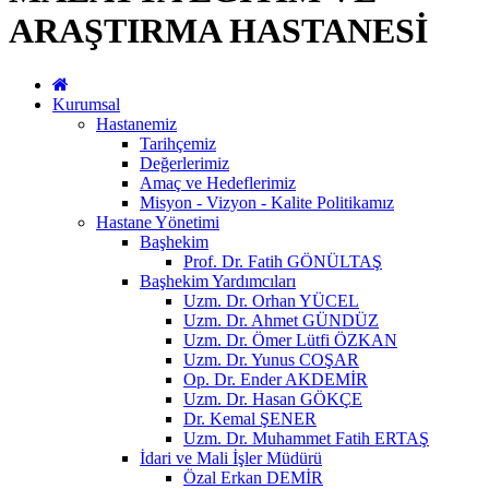
ARAŞTIRMA HASTANESİ
Kurumsal
Hastanemiz
Tarihçemiz
Değerlerimiz
Amaç ve Hedeflerimiz
Misyon - Vizyon - Kalite Politikamız
Hastane Yönetimi
Başhekim
Prof. Dr. Fatih GÖNÜLTAŞ
Başhekim Yardımcıları
Uzm. Dr. Orhan YÜCEL
Uzm. Dr. Ahmet GÜNDÜZ
Uzm. Dr. Ömer Lütfi ÖZKAN
Uzm. Dr. Yunus COŞAR
Op. Dr. Ender AKDEMİR
Uzm. Dr. Hasan GÖKÇE
Dr. Kemal ŞENER
Uzm. Dr. Muhammet Fatih ERTAŞ
İdari ve Mali İşler Müdürü
Özal Erkan DEMİR