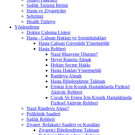
Sağlık Turizmi Birimi
Hasta ve Ziyaretçiler
Şehrimiz
Health Türkiye
Yönlendirme
Doktor Çalışma Listesi
Hasta - Çalışan Hakları ve Sorumlulukları
Hasta Çalışan Güvenliği Yönetmeliği
Hasta Rehberi
Nasıl Muayene Olurum?
Heyet Raporu Almak
Hekim Seçme Hakkı
Hasta Hakları Yönetmeliği
Randevu Almak
Hasta Bilgilendirme Talimatı
Erişkin İçin Kronik Hastalıklarda Fiziksel
Aktivite Rehberi
Çocuk Ve Ergen İçin Kronik Hastalıklarda
Fiziksel Aktivite Rehberi
Nasıl Randevu Alınır?
Poliklinik Saatleri
Sağlık Rehberi
Ziyaret, Refakatçi Saatleri ve Kuralları
Ziyaretçi Bilgilendirme Talimatı