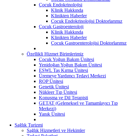
Çocuk Endokrinolojisi
Klinik Hakkında
Klinikten Haberler
Çocuk Endokrinolojisi Doktorlarımız
Çocuk Gastroenteroloji
Klinik Hakkında
Klinikten Haberler
Çocuk Gastroenterolojisi Doktorlarımız
Özellikli Hizmet Birimlerimiz
Çocuk Yoğun Bakım Ünitesi
Yenidoğan Yoğun Bakım Ünitesi
ESWL Taş Kırma Ünitesi
Üremeye Yardımcı Tedavi Merkezi
ROP Ünitesi
Genetik Ünitesi
Nükleer Tıp Ünitesi
Konuşma ve Dil Terapisti
GETAT (Geleneksel ve Tamamlayıcı Tıp
Merkezi)
Yanık Ünitesi
Sağlık Turizmi
Sağlık Hizmetleri ve Hekimler
Tedavi Paketleri