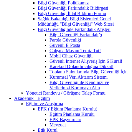
Bilgi Güvenliği Politikamız
Bilgi Güvenliği Farkındalık Bildirgesi
Bilgi Güvenliği İhlal Bildirim Formu
Sağlık Bakanlığı Bilgi Sistemleri Genel
Müdürlüğü "Bilgi Güvenliği" Web Sitesi
Bilgi Güvenliğinde Farkındalık Afişleri
Bilgi Güvenliği Farkındalığı
Parola Güvenliği
Güvenli E-Posta
Çalışma Masanı Temiz Tut!
Mobil Cihaz Güvenliği
Güvenli İnternet Alışveriş İçin 6 Kural!
Karekod Dolandırıcılığına Dikkat!
Toplantı Salonlarında Bilgi Güvenliği İçin
Kurumsal Veri Aktarım Sistemi
Bilgi Güvenliği ile Kendinizi ve
Verilerinizi Korumaya Alın
Yönetici Randevu / Görüşme Talep Formu
Akademik - Eğitim
Eğitim ve Araştırma
EPK ( Eğitim Planlama Kurulu)
Eğitim Planlama Kurulu
EPK Başvuruları
Mevzuat
Etik Kurul