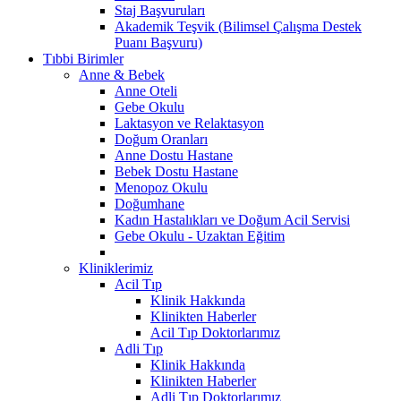
Staj Başvuruları
Akademik Teşvik (Bilimsel Çalışma Destek
Puanı Başvuru)
Tıbbi Birimler
Anne & Bebek
Anne Oteli
Gebe Okulu
Laktasyon ve Relaktasyon
Doğum Oranları
Anne Dostu Hastane
Bebek Dostu Hastane
Menopoz Okulu
Doğumhane
Kadın Hastalıkları ve Doğum Acil Servisi
Gebe Okulu - Uzaktan Eğitim
Kliniklerimiz
Acil Tıp
Klinik Hakkında
Klinikten Haberler
Acil Tıp Doktorlarımız
Adli Tıp
Klinik Hakkında
Klinikten Haberler
Adli Tıp Doktorlarımız