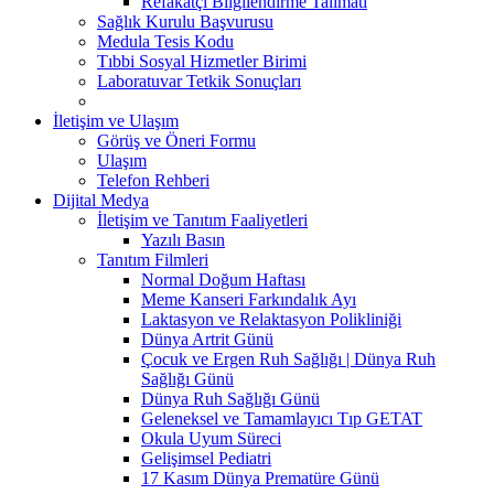
Refakatçi Bilgilendirme Talimatı
Sağlık Kurulu Başvurusu
Medula Tesis Kodu
Tıbbi Sosyal Hizmetler Birimi
Laboratuvar Tetkik Sonuçları
İletişim ve Ulaşım
Görüş ve Öneri Formu
Ulaşım
Telefon Rehberi
Dijital Medya
İletişim ve Tanıtım Faaliyetleri
Yazılı Basın
Tanıtım Filmleri
Normal Doğum Haftası
Meme Kanseri Farkındalık Ayı
Laktasyon ve Relaktasyon Polikliniği
Dünya Artrit Günü
Çocuk ve Ergen Ruh Sağlığı | Dünya Ruh
Sağlığı Günü
Dünya Ruh Sağlığı Günü
Geleneksel ve Tamamlayıcı Tıp GETAT
Okula Uyum Süreci
Gelişimsel Pediatri
17 Kasım Dünya Prematüre Günü