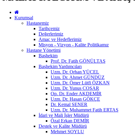
Kurumsal
Hastanemiz
Tarihçemiz
Değerlerimiz
Amaç ve Hedeflerimiz
Misyon - Vizyon - Kalite Politikamız
Hastane Yönetimi
Başhekim
Prof. Dr. Fatih GÖNÜLTAŞ
Başhekim Yardımcıları
Uzm. Dr. Orhan YÜCEL
Uzm. Dr. Ahmet GÜNDÜZ
Uzm. Dr. Ömer Lütfi ÖZKAN
Uzm. Dr. Yunus COŞAR
Op. Dr. Ender AKDEMİR
Uzm. Dr. Hasan GÖKÇE
Dr. Kemal ŞENER
Uzm. Dr. Muhammet Fatih ERTAŞ
İdari ve Mali İşler Müdürü
Özal Erkan DEMİR
Destek ve Kalite Müdürü
Mehmet SOYLU