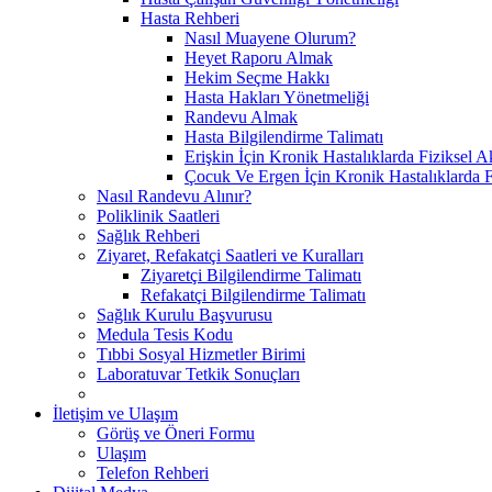
Hasta Rehberi
Nasıl Muayene Olurum?
Heyet Raporu Almak
Hekim Seçme Hakkı
Hasta Hakları Yönetmeliği
Randevu Almak
Hasta Bilgilendirme Talimatı
Erişkin İçin Kronik Hastalıklarda Fiziksel A
Çocuk Ve Ergen İçin Kronik Hastalıklarda F
Nasıl Randevu Alınır?
Poliklinik Saatleri
Sağlık Rehberi
Ziyaret, Refakatçi Saatleri ve Kuralları
Ziyaretçi Bilgilendirme Talimatı
Refakatçi Bilgilendirme Talimatı
Sağlık Kurulu Başvurusu
Medula Tesis Kodu
Tıbbi Sosyal Hizmetler Birimi
Laboratuvar Tetkik Sonuçları
İletişim ve Ulaşım
Görüş ve Öneri Formu
Ulaşım
Telefon Rehberi