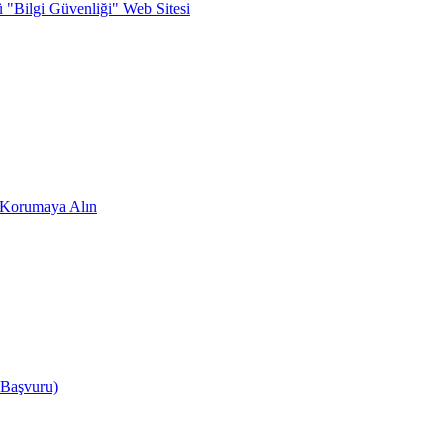
ü "Bilgi Güvenliği" Web Sitesi
zi Korumaya Alın
 Başvuru)