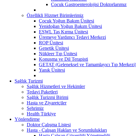
Çocuk Gastroenterolojisi Doktorlarımız
Özellikli Hizmet Birimlerimiz
Çocuk Yoğun Bakım Ünitesi
Yenidoğan Yoğun Bakım Ünitesi
ESWL Taş Kırma Ünitesi
Üremeye Yardımcı Tedavi Merkezi
ROP Ünitesi
Genetik Ünitesi
Nükleer Tıp Ünitesi
Konuşma ve Dil Terapisti
GETAT (Geleneksel ve Tamamlayıcı Tıp Merkezi
Yanık Ünitesi
Sağlık Turizmi
Sağlık Hizmetleri ve Hekimler
Tedavi Paketleri
Sağlık Turizmi Birimi
Hasta ve Ziyaretçiler
Şehrimiz
Health Türkiye
Yönlendirme
Doktor Çalışma Listesi
Hasta - Çalışan Hakları ve Sorumlulukları
Hasta Çalışan Güvenliği Yönetmeliği