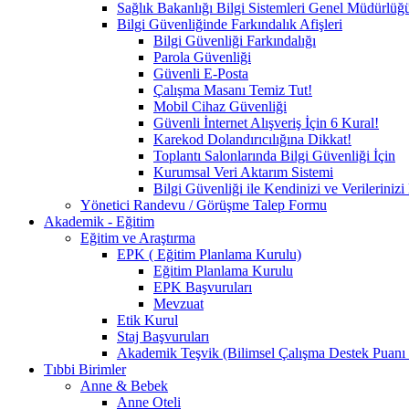
Sağlık Bakanlığı Bilgi Sistemleri Genel Müdürlüğ
Bilgi Güvenliğinde Farkındalık Afişleri
Bilgi Güvenliği Farkındalığı
Parola Güvenliği
Güvenli E-Posta
Çalışma Masanı Temiz Tut!
Mobil Cihaz Güvenliği
Güvenli İnternet Alışveriş İçin 6 Kural!
Karekod Dolandırıcılığına Dikkat!
Toplantı Salonlarında Bilgi Güvenliği İçin
Kurumsal Veri Aktarım Sistemi
Bilgi Güvenliği ile Kendinizi ve Verilerini
Yönetici Randevu / Görüşme Talep Formu
Akademik - Eğitim
Eğitim ve Araştırma
EPK ( Eğitim Planlama Kurulu)
Eğitim Planlama Kurulu
EPK Başvuruları
Mevzuat
Etik Kurul
Staj Başvuruları
Akademik Teşvik (Bilimsel Çalışma Destek Puanı
Tıbbi Birimler
Anne & Bebek
Anne Oteli