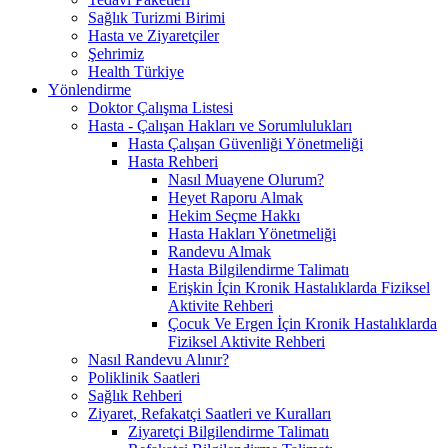
Sağlık Turizmi Birimi
Hasta ve Ziyaretçiler
Şehrimiz
Health Türkiye
Yönlendirme
Doktor Çalışma Listesi
Hasta - Çalışan Hakları ve Sorumlulukları
Hasta Çalışan Güvenliği Yönetmeliği
Hasta Rehberi
Nasıl Muayene Olurum?
Heyet Raporu Almak
Hekim Seçme Hakkı
Hasta Hakları Yönetmeliği
Randevu Almak
Hasta Bilgilendirme Talimatı
Erişkin İçin Kronik Hastalıklarda Fiziksel
Aktivite Rehberi
Çocuk Ve Ergen İçin Kronik Hastalıklarda
Fiziksel Aktivite Rehberi
Nasıl Randevu Alınır?
Poliklinik Saatleri
Sağlık Rehberi
Ziyaret, Refakatçi Saatleri ve Kuralları
Ziyaretçi Bilgilendirme Talimatı