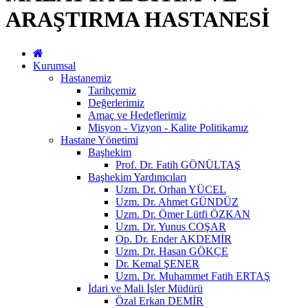
ARAŞTIRMA HASTANESİ
Kurumsal
Hastanemiz
Tarihçemiz
Değerlerimiz
Amaç ve Hedeflerimiz
Misyon - Vizyon - Kalite Politikamız
Hastane Yönetimi
Başhekim
Prof. Dr. Fatih GÖNÜLTAŞ
Başhekim Yardımcıları
Uzm. Dr. Orhan YÜCEL
Uzm. Dr. Ahmet GÜNDÜZ
Uzm. Dr. Ömer Lütfi ÖZKAN
Uzm. Dr. Yunus COŞAR
Op. Dr. Ender AKDEMİR
Uzm. Dr. Hasan GÖKÇE
Dr. Kemal ŞENER
Uzm. Dr. Muhammet Fatih ERTAŞ
İdari ve Mali İşler Müdürü
Özal Erkan DEMİR