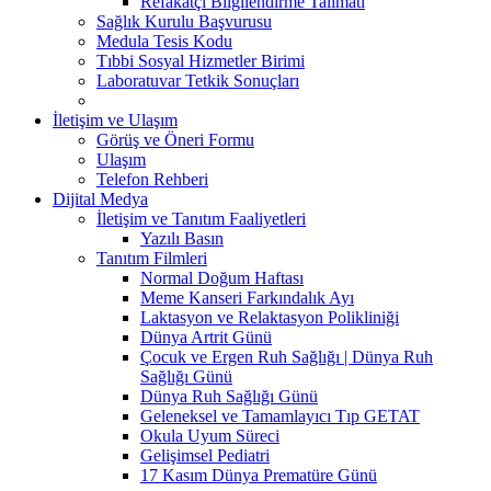
Refakatçi Bilgilendirme Talimatı
Sağlık Kurulu Başvurusu
Medula Tesis Kodu
Tıbbi Sosyal Hizmetler Birimi
Laboratuvar Tetkik Sonuçları
İletişim ve Ulaşım
Görüş ve Öneri Formu
Ulaşım
Telefon Rehberi
Dijital Medya
İletişim ve Tanıtım Faaliyetleri
Yazılı Basın
Tanıtım Filmleri
Normal Doğum Haftası
Meme Kanseri Farkındalık Ayı
Laktasyon ve Relaktasyon Polikliniği
Dünya Artrit Günü
Çocuk ve Ergen Ruh Sağlığı | Dünya Ruh
Sağlığı Günü
Dünya Ruh Sağlığı Günü
Geleneksel ve Tamamlayıcı Tıp GETAT
Okula Uyum Süreci
Gelişimsel Pediatri
17 Kasım Dünya Prematüre Günü