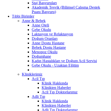
Staj Başvuruları
Akademik Teşvik (Bilimsel Çalışma Destek
Puanı Başvuru)
Tıbbi Birimler
Anne & Bebek
Anne Oteli
Gebe Okulu
Laktasyon ve Relaktasyon
Doğum Oranları
Anne Dostu Hastane
Bebek Dostu Hastane
Menopoz Okulu
Doğumhane
Kadın Hastalıkları ve Doğum Acil Servisi
Gebe Okulu - Uzaktan Eğitim
Kliniklerimiz
Acil Tıp
Klinik Hakkında
Klinikten Haberler
Acil Tıp Doktorlarımız
Adli Tıp
Klinik Hakkında
Klinikten Haberler
Adli Tıp Doktorlarımız