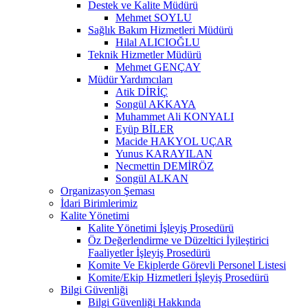
Destek ve Kalite Müdürü
Mehmet SOYLU
Sağlık Bakım Hizmetleri Müdürü
Hilal ALICIOĞLU
Teknik Hizmetler Müdürü
Mehmet GENÇAY
Müdür Yardımcıları
Atik DİRİÇ
Songül AKKAYA
Muhammet Ali KONYALI
Eyüp BİLER
Macide HAKYOL UÇAR
Yunus KARAYILAN
Necmettin DEMİRÖZ
Songül ALKAN
Organizasyon Şeması
İdari Birimlerimiz
Kalite Yönetimi
Kalite Yönetimi İşleyiş Prosedürü
Öz Değerlendirme ve Düzeltici İyileştirici
Faaliyetler İşleyiş Prosedürü
Komite Ve Ekiplerde Görevli Personel Listesi
Komite/Ekip Hizmetleri İşleyiş Prosedürü
Bilgi Güvenliği
Bilgi Güvenliği Hakkında