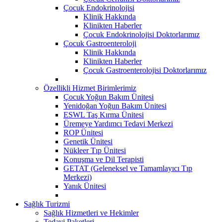
Çocuk Endokrinolojisi
Klinik Hakkında
Klinikten Haberler
Çocuk Endokrinolojisi Doktorlarımız
Çocuk Gastroenteroloji
Klinik Hakkında
Klinikten Haberler
Çocuk Gastroenterolojisi Doktorlarımız
Özellikli Hizmet Birimlerimiz
Çocuk Yoğun Bakım Ünitesi
Yenidoğan Yoğun Bakım Ünitesi
ESWL Taş Kırma Ünitesi
Üremeye Yardımcı Tedavi Merkezi
ROP Ünitesi
Genetik Ünitesi
Nükleer Tıp Ünitesi
Konuşma ve Dil Terapisti
GETAT (Geleneksel ve Tamamlayıcı Tıp
Merkezi)
Yanık Ünitesi
Sağlık Turizmi
Sağlık Hizmetleri ve Hekimler
Tedavi Paketleri