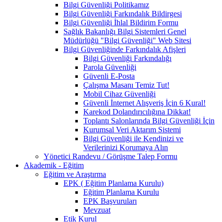
Bilgi Güvenliği Politikamız
Bilgi Güvenliği Farkındalık Bildirgesi
Bilgi Güvenliği İhlal Bildirim Formu
Sağlık Bakanlığı Bilgi Sistemleri Genel
Müdürlüğü "Bilgi Güvenliği" Web Sitesi
Bilgi Güvenliğinde Farkındalık Afişleri
Bilgi Güvenliği Farkındalığı
Parola Güvenliği
Güvenli E-Posta
Çalışma Masanı Temiz Tut!
Mobil Cihaz Güvenliği
Güvenli İnternet Alışveriş İçin 6 Kural!
Karekod Dolandırıcılığına Dikkat!
Toplantı Salonlarında Bilgi Güvenliği İçin
Kurumsal Veri Aktarım Sistemi
Bilgi Güvenliği ile Kendinizi ve
Verilerinizi Korumaya Alın
Yönetici Randevu / Görüşme Talep Formu
Akademik - Eğitim
Eğitim ve Araştırma
EPK ( Eğitim Planlama Kurulu)
Eğitim Planlama Kurulu
EPK Başvuruları
Mevzuat
Etik Kurul