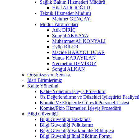
Sağlık Bakım Hizmetleri Müdürü
Hilal ALICIOĞLU
Teknik Hizmetler Müdürü
Mehmet GENÇAY
Müdür Yardımcıları
Atik DİRİÇ
Songül AKKAYA
Muhammet Ali KONYALI
Eyüp BİLER
Macide HAKYOL UÇAR
Yunus KARAYILAN
Necmettin DEMİRÖZ
Songül ALKAN
Organizasyon Şeması
İdari Birimlerimiz
Kalite Yönetimi
Kalite Yönetimi İşleyiş Prosedürü
Öz Değerlendirme ve Düzeltici İyileştirici Faaliyet
Komite Ve Ekiplerde Görevli Personel Listesi
Komite/Ekip Hizmetleri İşleyiş Prosedürü
Bilgi Güvenliği
Bilgi Güvenliği Hakkında
Bilgi Güvenliği Politikamız
Bilgi Güvenliği Farkındalık Bildirgesi
Bilgi Güvenliği İhlal Bildirim Formu