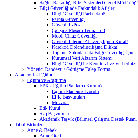
Sağlık Bakanlığı Bilgi Sistemleri Genel Müdürlüğ
Bilgi Güvenliğinde Farkındalık Afişleri
Bilgi Güvenliği Farkındalığı
Parola Güvenliği
Güvenli E-Posta
Çalışma Masanı Temiz Tut!
Mobil Cihaz Güvenliği
Güvenli İnternet Alışveriş İçin 6 Kural!
Karekod Dolandırıcılığına Dikkat!
Toplantı Salonlarında Bilgi Güvenliği İçin
Kurumsal Veri Aktarım Sistemi
Bilgi Güvenliği ile Kendinizi ve Verilerini
Yönetici Randevu / Görüşme Talep Formu
Akademik - Eğitim
Eğitim ve Araştırma
EPK ( Eğitim Planlama Kurulu)
Eğitim Planlama Kurulu
EPK Başvuruları
Mevzuat
Etik Kurul
Staj Başvuruları
Akademik Teşvik (Bilimsel Çalışma Destek Puanı
Tıbbi Birimler
Anne & Bebek
Anne Oteli