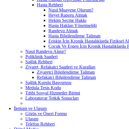
Hasta Rehberi
Nasıl Muayene Olurum?
Heyet Raporu Almak
Hekim Seçme Hakkı
Hasta Hakları Yönetmeliği
Randevu Almak
Hasta Bilgilendirme Talimatı
Erişkin İçin Kronik Hastalıklarda Fiziksel A
Çocuk Ve Ergen İçin Kronik Hastalıklarda F
Nasıl Randevu Alınır?
Poliklinik Saatleri
Sağlık Rehberi
Ziyaret, Refakatçi Saatleri ve Kuralları
Ziyaretçi Bilgilendirme Talimatı
Refakatçi Bilgilendirme Talimatı
Sağlık Kurulu Başvurusu
Medula Tesis Kodu
Tıbbi Sosyal Hizmetler Birimi
Laboratuvar Tetkik Sonuçları
İletişim ve Ulaşım
Görüş ve Öneri Formu
Ulaşım
Telefon Rehberi