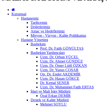
Kurumsal
Hastanemiz
Tarihçemiz
Değerlerimiz
Amaç ve Hedeflerimiz
Misyon - Vizyon - Kalite Politikamız
Hastane Yönetimi
Başhekim
Prof. Dr. Fatih GÖNÜLTAŞ
Başhekim Yardımcıları
Uzm. Dr. Orhan YÜCEL
Uzm. Dr. Ahmet GÜNDÜZ
Uzm. Dr. Ömer Lütfi ÖZKAN
Uzm. Dr. Yunus COŞAR
Op. Dr. Ender AKDEMİR
Uzm. Dr. Hasan GÖKÇE
Dr. Kemal ŞENER
Uzm. Dr. Muhammet Fatih ERTAŞ
İdari ve Mali İşler Müdürü
Özal Erkan DEMİR
Destek ve Kalite Müdürü
Mehmet SOYLU