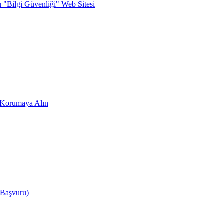
ü "Bilgi Güvenliği" Web Sitesi
zi Korumaya Alın
 Başvuru)