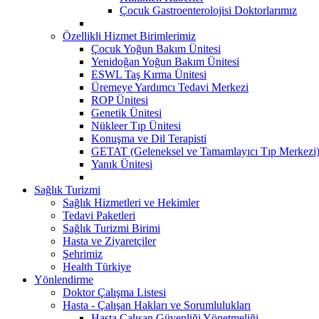
Çocuk Gastroenterolojisi Doktorlarımız
Özellikli Hizmet Birimlerimiz
Çocuk Yoğun Bakım Ünitesi
Yenidoğan Yoğun Bakım Ünitesi
ESWL Taş Kırma Ünitesi
Üremeye Yardımcı Tedavi Merkezi
ROP Ünitesi
Genetik Ünitesi
Nükleer Tıp Ünitesi
Konuşma ve Dil Terapisti
GETAT (Geleneksel ve Tamamlayıcı Tıp Merkezi
Yanık Ünitesi
Sağlık Turizmi
Sağlık Hizmetleri ve Hekimler
Tedavi Paketleri
Sağlık Turizmi Birimi
Hasta ve Ziyaretçiler
Şehrimiz
Health Türkiye
Yönlendirme
Doktor Çalışma Listesi
Hasta - Çalışan Hakları ve Sorumlulukları
Hasta Çalışan Güvenliği Yönetmeliği