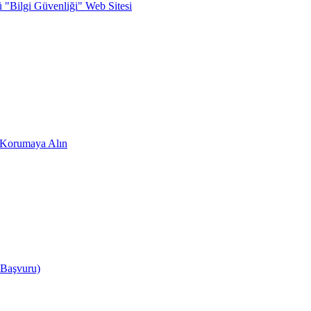
ü "Bilgi Güvenliği" Web Sitesi
zi Korumaya Alın
 Başvuru)