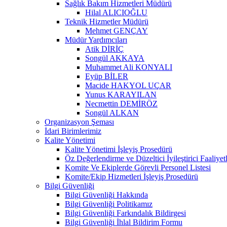
Sağlık Bakım Hizmetleri Müdürü
Hilal ALICIOĞLU
Teknik Hizmetler Müdürü
Mehmet GENÇAY
Müdür Yardımcıları
Atik DİRİÇ
Songül AKKAYA
Muhammet Ali KONYALI
Eyüp BİLER
Macide HAKYOL UÇAR
Yunus KARAYILAN
Necmettin DEMİRÖZ
Songül ALKAN
Organizasyon Şeması
İdari Birimlerimiz
Kalite Yönetimi
Kalite Yönetimi İşleyiş Prosedürü
Öz Değerlendirme ve Düzeltici İyileştirici Faaliyet
Komite Ve Ekiplerde Görevli Personel Listesi
Komite/Ekip Hizmetleri İşleyiş Prosedürü
Bilgi Güvenliği
Bilgi Güvenliği Hakkında
Bilgi Güvenliği Politikamız
Bilgi Güvenliği Farkındalık Bildirgesi
Bilgi Güvenliği İhlal Bildirim Formu