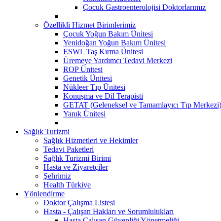
Çocuk Gastroenterolojisi Doktorlarımız
Özellikli Hizmet Birimlerimiz
Çocuk Yoğun Bakım Ünitesi
Yenidoğan Yoğun Bakım Ünitesi
ESWL Taş Kırma Ünitesi
Üremeye Yardımcı Tedavi Merkezi
ROP Ünitesi
Genetik Ünitesi
Nükleer Tıp Ünitesi
Konuşma ve Dil Terapisti
GETAT (Geleneksel ve Tamamlayıcı Tıp Merkezi
Yanık Ünitesi
Sağlık Turizmi
Sağlık Hizmetleri ve Hekimler
Tedavi Paketleri
Sağlık Turizmi Birimi
Hasta ve Ziyaretçiler
Şehrimiz
Health Türkiye
Yönlendirme
Doktor Çalışma Listesi
Hasta - Çalışan Hakları ve Sorumlulukları
Hasta Çalışan Güvenliği Yönetmeliği