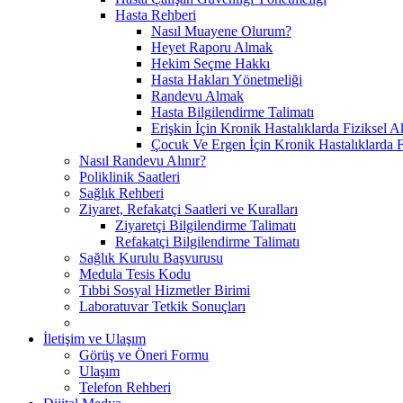
Hasta Rehberi
Nasıl Muayene Olurum?
Heyet Raporu Almak
Hekim Seçme Hakkı
Hasta Hakları Yönetmeliği
Randevu Almak
Hasta Bilgilendirme Talimatı
Erişkin İçin Kronik Hastalıklarda Fiziksel A
Çocuk Ve Ergen İçin Kronik Hastalıklarda F
Nasıl Randevu Alınır?
Poliklinik Saatleri
Sağlık Rehberi
Ziyaret, Refakatçi Saatleri ve Kuralları
Ziyaretçi Bilgilendirme Talimatı
Refakatçi Bilgilendirme Talimatı
Sağlık Kurulu Başvurusu
Medula Tesis Kodu
Tıbbi Sosyal Hizmetler Birimi
Laboratuvar Tetkik Sonuçları
İletişim ve Ulaşım
Görüş ve Öneri Formu
Ulaşım
Telefon Rehberi