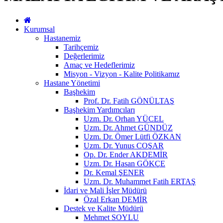
Kurumsal
Hastanemiz
Tarihçemiz
Değerlerimiz
Amaç ve Hedeflerimiz
Misyon - Vizyon - Kalite Politikamız
Hastane Yönetimi
Başhekim
Prof. Dr. Fatih GÖNÜLTAŞ
Başhekim Yardımcıları
Uzm. Dr. Orhan YÜCEL
Uzm. Dr. Ahmet GÜNDÜZ
Uzm. Dr. Ömer Lütfi ÖZKAN
Uzm. Dr. Yunus COŞAR
Op. Dr. Ender AKDEMİR
Uzm. Dr. Hasan GÖKÇE
Dr. Kemal ŞENER
Uzm. Dr. Muhammet Fatih ERTAŞ
İdari ve Mali İşler Müdürü
Özal Erkan DEMİR
Destek ve Kalite Müdürü
Mehmet SOYLU