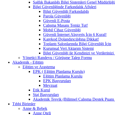
Sağlık Bakanlığı Bilgi Sistemleri Genel Müdürlüğ
Bilgi Güvenliğinde Farkındalık Afişleri
Bilgi Güvenliği Farkındalığı
Parola Güvenliği
Güvenli E-Posta
Çalışma Masanı Temiz Tut!
Mobil Cihaz Güvenliği
Güvenli İnternet Alışveriş İçin 6 Kural!
Karekod Dolandırıcılığına Dikkat!
Toplantı Salonlarında Bilgi Güvenliği İçin
Kurumsal Veri Aktarım Sistemi
Bilgi Güvenliği ile Kendinizi ve Verilerini
Yönetici Randevu / Görüşme Talep Formu
Akademik - Eğitim
Eğitim ve Araştırma
EPK ( Eğitim Planlama Kurulu)
Eğitim Planlama Kurulu
EPK Başvuruları
Mevzuat
Etik Kurul
Staj Başvuruları
Akademik Teşvik (Bilimsel Çalışma Destek Puanı
Tıbbi Birimler
Anne & Bebek
Anne Oteli