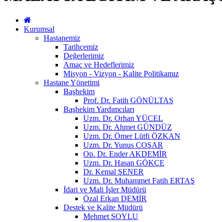
Kurumsal
Hastanemiz
Tarihçemiz
Değerlerimiz
Amaç ve Hedeflerimiz
Misyon - Vizyon - Kalite Politikamız
Hastane Yönetimi
Başhekim
Prof. Dr. Fatih GÖNÜLTAŞ
Başhekim Yardımcıları
Uzm. Dr. Orhan YÜCEL
Uzm. Dr. Ahmet GÜNDÜZ
Uzm. Dr. Ömer Lütfi ÖZKAN
Uzm. Dr. Yunus COŞAR
Op. Dr. Ender AKDEMİR
Uzm. Dr. Hasan GÖKÇE
Dr. Kemal ŞENER
Uzm. Dr. Muhammet Fatih ERTAŞ
İdari ve Mali İşler Müdürü
Özal Erkan DEMİR
Destek ve Kalite Müdürü
Mehmet SOYLU