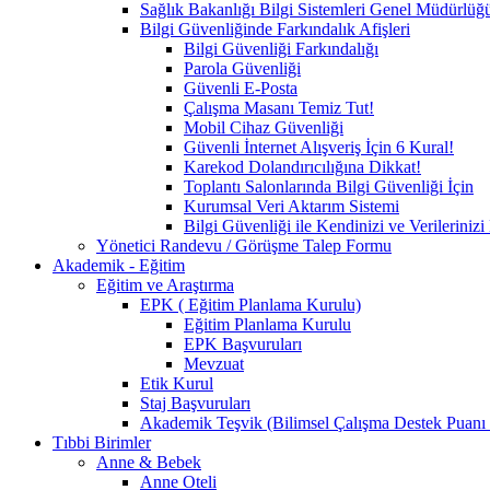
Sağlık Bakanlığı Bilgi Sistemleri Genel Müdürlüğ
Bilgi Güvenliğinde Farkındalık Afişleri
Bilgi Güvenliği Farkındalığı
Parola Güvenliği
Güvenli E-Posta
Çalışma Masanı Temiz Tut!
Mobil Cihaz Güvenliği
Güvenli İnternet Alışveriş İçin 6 Kural!
Karekod Dolandırıcılığına Dikkat!
Toplantı Salonlarında Bilgi Güvenliği İçin
Kurumsal Veri Aktarım Sistemi
Bilgi Güvenliği ile Kendinizi ve Verilerini
Yönetici Randevu / Görüşme Talep Formu
Akademik - Eğitim
Eğitim ve Araştırma
EPK ( Eğitim Planlama Kurulu)
Eğitim Planlama Kurulu
EPK Başvuruları
Mevzuat
Etik Kurul
Staj Başvuruları
Akademik Teşvik (Bilimsel Çalışma Destek Puanı
Tıbbi Birimler
Anne & Bebek
Anne Oteli