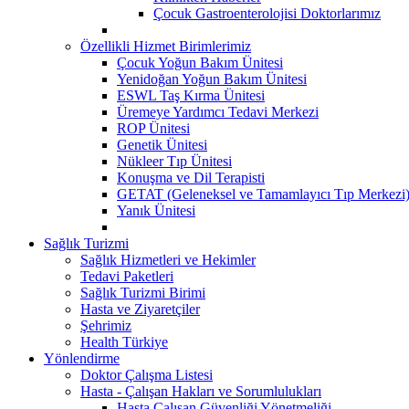
Çocuk Gastroenterolojisi Doktorlarımız
Özellikli Hizmet Birimlerimiz
Çocuk Yoğun Bakım Ünitesi
Yenidoğan Yoğun Bakım Ünitesi
ESWL Taş Kırma Ünitesi
Üremeye Yardımcı Tedavi Merkezi
ROP Ünitesi
Genetik Ünitesi
Nükleer Tıp Ünitesi
Konuşma ve Dil Terapisti
GETAT (Geleneksel ve Tamamlayıcı Tıp Merkezi
Yanık Ünitesi
Sağlık Turizmi
Sağlık Hizmetleri ve Hekimler
Tedavi Paketleri
Sağlık Turizmi Birimi
Hasta ve Ziyaretçiler
Şehrimiz
Health Türkiye
Yönlendirme
Doktor Çalışma Listesi
Hasta - Çalışan Hakları ve Sorumlulukları
Hasta Çalışan Güvenliği Yönetmeliği