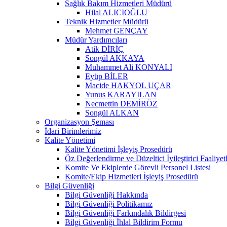
Sağlık Bakım Hizmetleri Müdürü
Hilal ALICIOĞLU
Teknik Hizmetler Müdürü
Mehmet GENÇAY
Müdür Yardımcıları
Atik DİRİÇ
Songül AKKAYA
Muhammet Ali KONYALI
Eyüp BİLER
Macide HAKYOL UÇAR
Yunus KARAYILAN
Necmettin DEMİRÖZ
Songül ALKAN
Organizasyon Şeması
İdari Birimlerimiz
Kalite Yönetimi
Kalite Yönetimi İşleyiş Prosedürü
Öz Değerlendirme ve Düzeltici İyileştirici Faaliyet
Komite Ve Ekiplerde Görevli Personel Listesi
Komite/Ekip Hizmetleri İşleyiş Prosedürü
Bilgi Güvenliği
Bilgi Güvenliği Hakkında
Bilgi Güvenliği Politikamız
Bilgi Güvenliği Farkındalık Bildirgesi
Bilgi Güvenliği İhlal Bildirim Formu