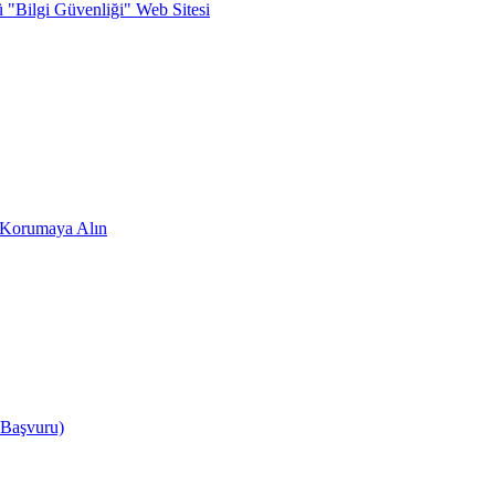
ü "Bilgi Güvenliği" Web Sitesi
zi Korumaya Alın
 Başvuru)