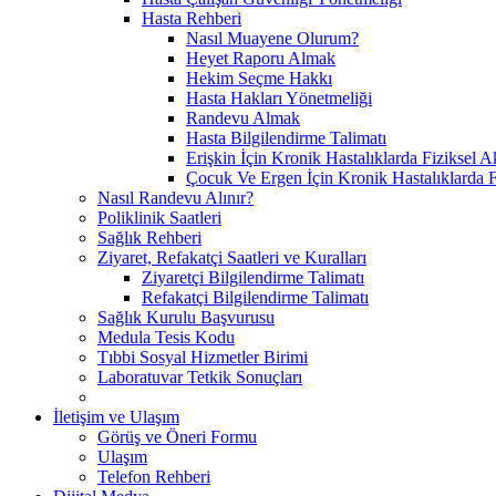
Hasta Rehberi
Nasıl Muayene Olurum?
Heyet Raporu Almak
Hekim Seçme Hakkı
Hasta Hakları Yönetmeliği
Randevu Almak
Hasta Bilgilendirme Talimatı
Erişkin İçin Kronik Hastalıklarda Fiziksel A
Çocuk Ve Ergen İçin Kronik Hastalıklarda F
Nasıl Randevu Alınır?
Poliklinik Saatleri
Sağlık Rehberi
Ziyaret, Refakatçi Saatleri ve Kuralları
Ziyaretçi Bilgilendirme Talimatı
Refakatçi Bilgilendirme Talimatı
Sağlık Kurulu Başvurusu
Medula Tesis Kodu
Tıbbi Sosyal Hizmetler Birimi
Laboratuvar Tetkik Sonuçları
İletişim ve Ulaşım
Görüş ve Öneri Formu
Ulaşım
Telefon Rehberi