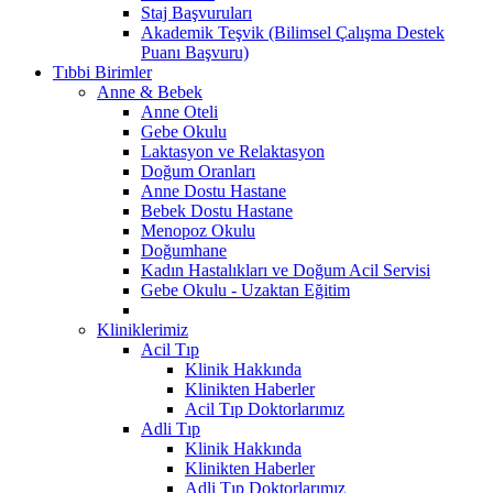
Staj Başvuruları
Akademik Teşvik (Bilimsel Çalışma Destek
Puanı Başvuru)
Tıbbi Birimler
Anne & Bebek
Anne Oteli
Gebe Okulu
Laktasyon ve Relaktasyon
Doğum Oranları
Anne Dostu Hastane
Bebek Dostu Hastane
Menopoz Okulu
Doğumhane
Kadın Hastalıkları ve Doğum Acil Servisi
Gebe Okulu - Uzaktan Eğitim
Kliniklerimiz
Acil Tıp
Klinik Hakkında
Klinikten Haberler
Acil Tıp Doktorlarımız
Adli Tıp
Klinik Hakkında
Klinikten Haberler
Adli Tıp Doktorlarımız