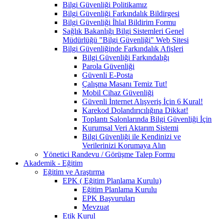
Bilgi Güvenliği Politikamız
Bilgi Güvenliği Farkındalık Bildirgesi
Bilgi Güvenliği İhlal Bildirim Formu
Sağlık Bakanlığı Bilgi Sistemleri Genel
Müdürlüğü "Bilgi Güvenliği" Web Sitesi
Bilgi Güvenliğinde Farkındalık Afişleri
Bilgi Güvenliği Farkındalığı
Parola Güvenliği
Güvenli E-Posta
Çalışma Masanı Temiz Tut!
Mobil Cihaz Güvenliği
Güvenli İnternet Alışveriş İçin 6 Kural!
Karekod Dolandırıcılığına Dikkat!
Toplantı Salonlarında Bilgi Güvenliği İçin
Kurumsal Veri Aktarım Sistemi
Bilgi Güvenliği ile Kendinizi ve
Verilerinizi Korumaya Alın
Yönetici Randevu / Görüşme Talep Formu
Akademik - Eğitim
Eğitim ve Araştırma
EPK ( Eğitim Planlama Kurulu)
Eğitim Planlama Kurulu
EPK Başvuruları
Mevzuat
Etik Kurul