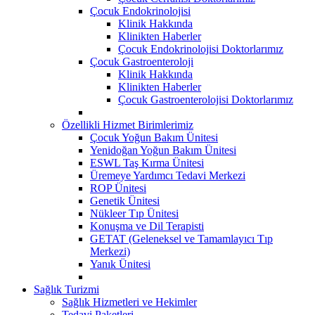
Çocuk Endokrinolojisi
Klinik Hakkında
Klinikten Haberler
Çocuk Endokrinolojisi Doktorlarımız
Çocuk Gastroenteroloji
Klinik Hakkında
Klinikten Haberler
Çocuk Gastroenterolojisi Doktorlarımız
Özellikli Hizmet Birimlerimiz
Çocuk Yoğun Bakım Ünitesi
Yenidoğan Yoğun Bakım Ünitesi
ESWL Taş Kırma Ünitesi
Üremeye Yardımcı Tedavi Merkezi
ROP Ünitesi
Genetik Ünitesi
Nükleer Tıp Ünitesi
Konuşma ve Dil Terapisti
GETAT (Geleneksel ve Tamamlayıcı Tıp
Merkezi)
Yanık Ünitesi
Sağlık Turizmi
Sağlık Hizmetleri ve Hekimler
Tedavi Paketleri