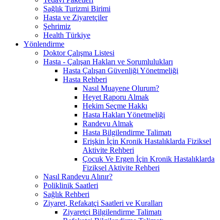
Sağlık Turizmi Birimi
Hasta ve Ziyaretçiler
Şehrimiz
Health Türkiye
Yönlendirme
Doktor Çalışma Listesi
Hasta - Çalışan Hakları ve Sorumlulukları
Hasta Çalışan Güvenliği Yönetmeliği
Hasta Rehberi
Nasıl Muayene Olurum?
Heyet Raporu Almak
Hekim Seçme Hakkı
Hasta Hakları Yönetmeliği
Randevu Almak
Hasta Bilgilendirme Talimatı
Erişkin İçin Kronik Hastalıklarda Fiziksel
Aktivite Rehberi
Çocuk Ve Ergen İçin Kronik Hastalıklarda
Fiziksel Aktivite Rehberi
Nasıl Randevu Alınır?
Poliklinik Saatleri
Sağlık Rehberi
Ziyaret, Refakatçi Saatleri ve Kuralları
Ziyaretçi Bilgilendirme Talimatı