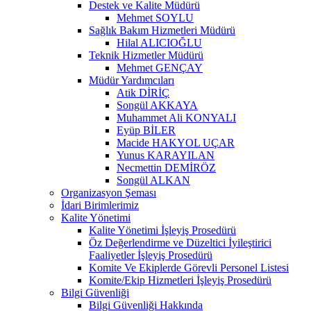
Destek ve Kalite Müdürü
Mehmet SOYLU
Sağlık Bakım Hizmetleri Müdürü
Hilal ALICIOĞLU
Teknik Hizmetler Müdürü
Mehmet GENÇAY
Müdür Yardımcıları
Atik DİRİÇ
Songül AKKAYA
Muhammet Ali KONYALI
Eyüp BİLER
Macide HAKYOL UÇAR
Yunus KARAYILAN
Necmettin DEMİRÖZ
Songül ALKAN
Organizasyon Şeması
İdari Birimlerimiz
Kalite Yönetimi
Kalite Yönetimi İşleyiş Prosedürü
Öz Değerlendirme ve Düzeltici İyileştirici
Faaliyetler İşleyiş Prosedürü
Komite Ve Ekiplerde Görevli Personel Listesi
Komite/Ekip Hizmetleri İşleyiş Prosedürü
Bilgi Güvenliği
Bilgi Güvenliği Hakkında