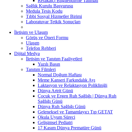
Refakatçi Bilgilendirme Talimatı
Sağlık Kurulu Başvurusu
Medula Tesis Kodu
Tıbbi Sosyal Hizmetler Birimi
Laboratuvar Tetkik Sonuçları
İletişim ve Ulaşım
Görüş ve Öneri Formu
Ulaşım
Telefon Rehberi
Dijital Medya
İletişim ve Tanıtım Faaliyetleri
Yazılı Basın
Tanıtım Filmleri
Normal Doğum Haftası
Meme Kanseri Farkındalık Ayı
Laktasyon ve Relaktasyon Polikliniği
Dünya Artrit Günü
Çocuk ve Ergen Ruh Sağlığı | Dünya Ruh
Sağlığı Günü
Dünya Ruh Sağlığı Günü
Geleneksel ve Tamamlayıcı Tıp GETAT
Okula Uyum Süreci
Gelişimsel Pediatri
17 Kasım Dünya Prematüre Günü