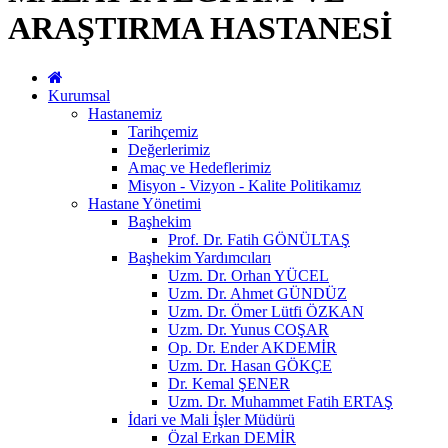
ARAŞTIRMA HASTANESİ
Kurumsal
Hastanemiz
Tarihçemiz
Değerlerimiz
Amaç ve Hedeflerimiz
Misyon - Vizyon - Kalite Politikamız
Hastane Yönetimi
Başhekim
Prof. Dr. Fatih GÖNÜLTAŞ
Başhekim Yardımcıları
Uzm. Dr. Orhan YÜCEL
Uzm. Dr. Ahmet GÜNDÜZ
Uzm. Dr. Ömer Lütfi ÖZKAN
Uzm. Dr. Yunus COŞAR
Op. Dr. Ender AKDEMİR
Uzm. Dr. Hasan GÖKÇE
Dr. Kemal ŞENER
Uzm. Dr. Muhammet Fatih ERTAŞ
İdari ve Mali İşler Müdürü
Özal Erkan DEMİR