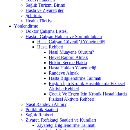
Sağlık Turizmi Birimi
Hasta ve Ziyaretçiler
Şehrimiz
Health Türkiye
Yönlendirme
Doktor Çalışma Listesi
Hasta - Çalışan Hakları ve Sorumlulukları
Hasta Çalışan Güvenliği Yönetmeliği
Hasta Rehberi
Nasıl Muayene Olurum?
Heyet Raporu Almak
Hekim Seçme Hakkı
Hasta Hakları Yönetmeliği
Randevu Almak
Hasta Bilgilendirme Talimatı
Erişkin İçin Kronik Hastalıklarda Fiziksel
Aktivite Rehberi
Çocuk Ve Ergen İçin Kronik Hastalıklarda
Fiziksel Aktivite Rehberi
Nasıl Randevu Alınır?
Poliklinik Saatleri
Sağlık Rehberi
Ziyaret, Refakatçi Saatleri ve Kuralları
Ziyaretçi Bilgilendirme Talimatı