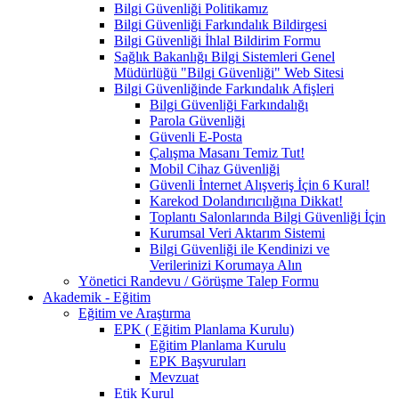
Bilgi Güvenliği Politikamız
Bilgi Güvenliği Farkındalık Bildirgesi
Bilgi Güvenliği İhlal Bildirim Formu
Sağlık Bakanlığı Bilgi Sistemleri Genel
Müdürlüğü "Bilgi Güvenliği" Web Sitesi
Bilgi Güvenliğinde Farkındalık Afişleri
Bilgi Güvenliği Farkındalığı
Parola Güvenliği
Güvenli E-Posta
Çalışma Masanı Temiz Tut!
Mobil Cihaz Güvenliği
Güvenli İnternet Alışveriş İçin 6 Kural!
Karekod Dolandırıcılığına Dikkat!
Toplantı Salonlarında Bilgi Güvenliği İçin
Kurumsal Veri Aktarım Sistemi
Bilgi Güvenliği ile Kendinizi ve
Verilerinizi Korumaya Alın
Yönetici Randevu / Görüşme Talep Formu
Akademik - Eğitim
Eğitim ve Araştırma
EPK ( Eğitim Planlama Kurulu)
Eğitim Planlama Kurulu
EPK Başvuruları
Mevzuat
Etik Kurul