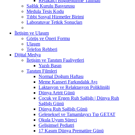
Refakatçi Bilgilendirme Talimatı
Sağlık Kurulu Başvurusu
Medula Tesis Kodu
Tıbbi Sosyal Hizmetler Birimi
Laboratuvar Tetkik Sonuçları
İletişim ve Ulaşım
Görüş ve Öneri Formu
Ulaşım
Telefon Rehberi
Dijital Medya
İletişim ve Tanıtım Faaliyetleri
Yazılı Basın
Tanıtım Filmleri
Normal Doğum Haftası
Meme Kanseri Farkındalık Ayı
Laktasyon ve Relaktasyon Polikliniği
Dünya Artrit Günü
Çocuk ve Ergen Ruh Sağlığı | Dünya Ruh
Sağlığı Günü
Dünya Ruh Sağlığı Günü
Geleneksel ve Tamamlayıcı Tıp GETAT
Okula Uyum Süreci
Gelişimsel Pediatri
17 Kasım Dünya Prematüre Günü