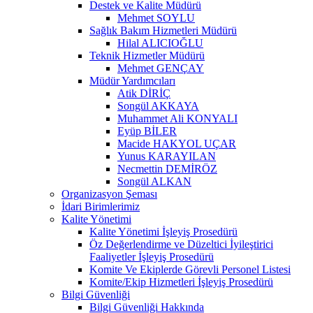
Destek ve Kalite Müdürü
Mehmet SOYLU
Sağlık Bakım Hizmetleri Müdürü
Hilal ALICIOĞLU
Teknik Hizmetler Müdürü
Mehmet GENÇAY
Müdür Yardımcıları
Atik DİRİÇ
Songül AKKAYA
Muhammet Ali KONYALI
Eyüp BİLER
Macide HAKYOL UÇAR
Yunus KARAYILAN
Necmettin DEMİRÖZ
Songül ALKAN
Organizasyon Şeması
İdari Birimlerimiz
Kalite Yönetimi
Kalite Yönetimi İşleyiş Prosedürü
Öz Değerlendirme ve Düzeltici İyileştirici
Faaliyetler İşleyiş Prosedürü
Komite Ve Ekiplerde Görevli Personel Listesi
Komite/Ekip Hizmetleri İşleyiş Prosedürü
Bilgi Güvenliği
Bilgi Güvenliği Hakkında