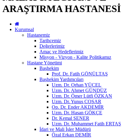
ARAŞTIRMA HASTANESİ
Kurumsal
Hastanemiz
Tarihçemiz
Değerlerimiz
Amaç ve Hedeflerimiz
Misyon - Vizyon - Kalite Politikamız
Hastane Yönetimi
Başhekim
Prof. Dr. Fatih GÖNÜLTAŞ
Başhekim Yardımcıları
Uzm. Dr. Orhan YÜCEL
Uzm. Dr. Ahmet GÜNDÜZ
Uzm. Dr. Ömer Lütfi ÖZKAN
Uzm. Dr. Yunus COŞAR
Op. Dr. Ender AKDEMİR
Uzm. Dr. Hasan GÖKÇE
Dr. Kemal ŞENER
Uzm. Dr. Muhammet Fatih ERTAŞ
İdari ve Mali İşler Müdürü
Özal Erkan DEMİR