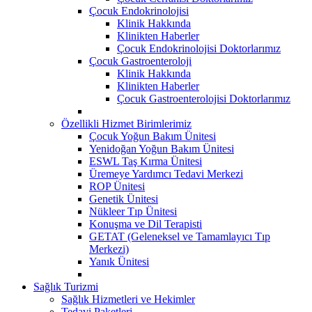
Çocuk Endokrinolojisi
Klinik Hakkında
Klinikten Haberler
Çocuk Endokrinolojisi Doktorlarımız
Çocuk Gastroenteroloji
Klinik Hakkında
Klinikten Haberler
Çocuk Gastroenterolojisi Doktorlarımız
Özellikli Hizmet Birimlerimiz
Çocuk Yoğun Bakım Ünitesi
Yenidoğan Yoğun Bakım Ünitesi
ESWL Taş Kırma Ünitesi
Üremeye Yardımcı Tedavi Merkezi
ROP Ünitesi
Genetik Ünitesi
Nükleer Tıp Ünitesi
Konuşma ve Dil Terapisti
GETAT (Geleneksel ve Tamamlayıcı Tıp
Merkezi)
Yanık Ünitesi
Sağlık Turizmi
Sağlık Hizmetleri ve Hekimler
Tedavi Paketleri