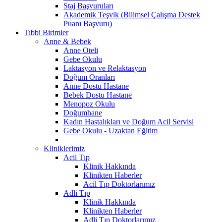
Staj Başvuruları
Akademik Teşvik (Bilimsel Çalışma Destek
Puanı Başvuru)
Tıbbi Birimler
Anne & Bebek
Anne Oteli
Gebe Okulu
Laktasyon ve Relaktasyon
Doğum Oranları
Anne Dostu Hastane
Bebek Dostu Hastane
Menopoz Okulu
Doğumhane
Kadın Hastalıkları ve Doğum Acil Servisi
Gebe Okulu - Uzaktan Eğitim
Kliniklerimiz
Acil Tıp
Klinik Hakkında
Klinikten Haberler
Acil Tıp Doktorlarımız
Adli Tıp
Klinik Hakkında
Klinikten Haberler
Adli Tıp Doktorlarımız