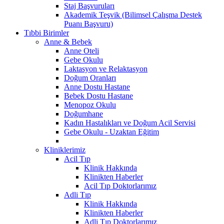
Staj Başvuruları
Akademik Teşvik (Bilimsel Çalışma Destek
Puanı Başvuru)
Tıbbi Birimler
Anne & Bebek
Anne Oteli
Gebe Okulu
Laktasyon ve Relaktasyon
Doğum Oranları
Anne Dostu Hastane
Bebek Dostu Hastane
Menopoz Okulu
Doğumhane
Kadın Hastalıkları ve Doğum Acil Servisi
Gebe Okulu - Uzaktan Eğitim
Kliniklerimiz
Acil Tıp
Klinik Hakkında
Klinikten Haberler
Acil Tıp Doktorlarımız
Adli Tıp
Klinik Hakkında
Klinikten Haberler
Adli Tıp Doktorlarımız