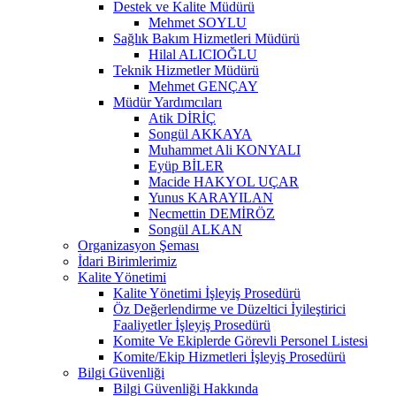
Destek ve Kalite Müdürü
Mehmet SOYLU
Sağlık Bakım Hizmetleri Müdürü
Hilal ALICIOĞLU
Teknik Hizmetler Müdürü
Mehmet GENÇAY
Müdür Yardımcıları
Atik DİRİÇ
Songül AKKAYA
Muhammet Ali KONYALI
Eyüp BİLER
Macide HAKYOL UÇAR
Yunus KARAYILAN
Necmettin DEMİRÖZ
Songül ALKAN
Organizasyon Şeması
İdari Birimlerimiz
Kalite Yönetimi
Kalite Yönetimi İşleyiş Prosedürü
Öz Değerlendirme ve Düzeltici İyileştirici
Faaliyetler İşleyiş Prosedürü
Komite Ve Ekiplerde Görevli Personel Listesi
Komite/Ekip Hizmetleri İşleyiş Prosedürü
Bilgi Güvenliği
Bilgi Güvenliği Hakkında