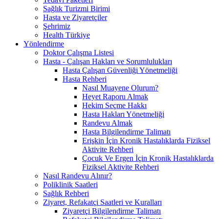
Sağlık Turizmi Birimi
Hasta ve Ziyaretçiler
Şehrimiz
Health Türkiye
Yönlendirme
Doktor Çalışma Listesi
Hasta - Çalışan Hakları ve Sorumlulukları
Hasta Çalışan Güvenliği Yönetmeliği
Hasta Rehberi
Nasıl Muayene Olurum?
Heyet Raporu Almak
Hekim Seçme Hakkı
Hasta Hakları Yönetmeliği
Randevu Almak
Hasta Bilgilendirme Talimatı
Erişkin İçin Kronik Hastalıklarda Fiziksel
Aktivite Rehberi
Çocuk Ve Ergen İçin Kronik Hastalıklarda
Fiziksel Aktivite Rehberi
Nasıl Randevu Alınır?
Poliklinik Saatleri
Sağlık Rehberi
Ziyaret, Refakatçi Saatleri ve Kuralları
Ziyaretçi Bilgilendirme Talimatı