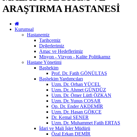
ARAŞTIRMA HASTANESİ
Kurumsal
Hastanemiz
Tarihçemiz
Değerlerimiz
Amaç ve Hedeflerimiz
Misyon - Vizyon - Kalite Politikamız
Hastane Yönetimi
Başhekim
Prof. Dr. Fatih GÖNÜLTAŞ
Başhekim Yardımcıları
Uzm. Dr. Orhan YÜCEL
Uzm. Dr. Ahmet GÜNDÜZ
Uzm. Dr. Ömer Lütfi ÖZKAN
Uzm. Dr. Yunus COŞAR
Op. Dr. Ender AKDEMİR
Uzm. Dr. Hasan GÖKÇE
Dr. Kemal ŞENER
Uzm. Dr. Muhammet Fatih ERTAŞ
İdari ve Mali İşler Müdürü
Özal Erkan DEMİR