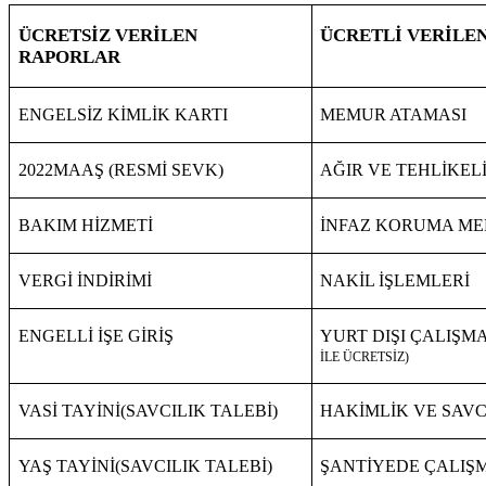
ÜCRETSİZ VERİLEN
ÜCRETLİ VERİLE
RAPORLAR
ENGELSİZ KİMLİK KARTI
MEMUR ATAMASI
2022MAAŞ (RESMİ SEVK)
AĞIR VE TEHLİKEL
BAKIM HİZMETİ
İNFAZ KORUMA M
VERGİ İNDİRİMİ
NAKİL İŞLEMLERİ
ENGELLİ İŞE GİRİŞ
YURT DIŞI ÇALIŞM
İLE ÜCRETSİZ)
VASİ TAYİNİ(SAVCILIK TALEBİ)
HAKİMLİK VE SAVC
YAŞ TAYİNİ(SAVCILIK TALEBİ)
ŞANTİYEDE ÇALIŞ