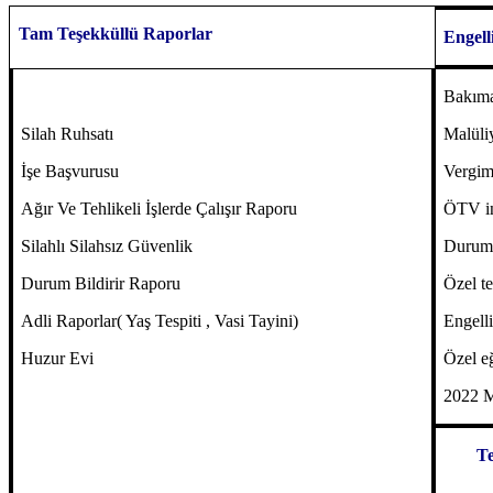
Tam Teşekküllü Raporlar
Engell
Bakıma
Silah Ruhsatı
Malüliy
İşe Başvurusu
Vergimu
Ağır Ve Tehlikeli İşlerde Çalışır Raporu
ÖTV in
Silahlı Silahsız Güvenlik
Durum
Durum Bildirir Raporu
Özel te
Adli Raporlar( Yaş Tespiti , Vasi Tayini)
Engelli
Huzur Evi
Özel eğ
2022 M
Te