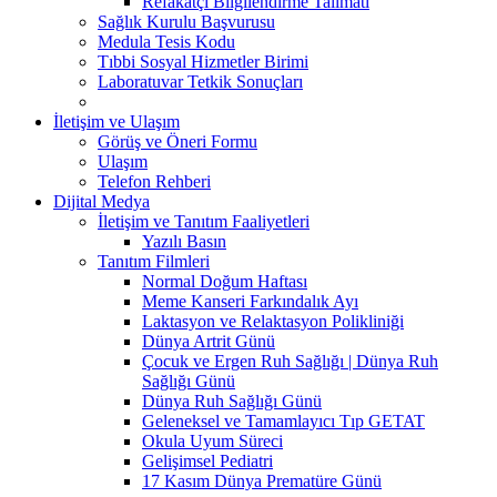
Refakatçi Bilgilendirme Talimatı
Sağlık Kurulu Başvurusu
Medula Tesis Kodu
Tıbbi Sosyal Hizmetler Birimi
Laboratuvar Tetkik Sonuçları
İletişim ve Ulaşım
Görüş ve Öneri Formu
Ulaşım
Telefon Rehberi
Dijital Medya
İletişim ve Tanıtım Faaliyetleri
Yazılı Basın
Tanıtım Filmleri
Normal Doğum Haftası
Meme Kanseri Farkındalık Ayı
Laktasyon ve Relaktasyon Polikliniği
Dünya Artrit Günü
Çocuk ve Ergen Ruh Sağlığı | Dünya Ruh
Sağlığı Günü
Dünya Ruh Sağlığı Günü
Geleneksel ve Tamamlayıcı Tıp GETAT
Okula Uyum Süreci
Gelişimsel Pediatri
17 Kasım Dünya Prematüre Günü