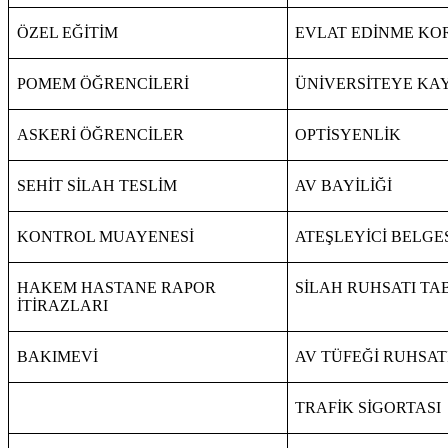
ÖZEL EĞİTİM
EVLAT EDİNME KOR
POMEM ÖĞRENCİLERİ
ÜNİVERSİTEYE KAY
ASKERİ ÖĞRENCİLER
OPTİSYENLİK
SEHİT SİLAH TESLİM
AV BAYİLİĞİ
KONTROL MUAYENESİ
ATEŞLEYİCİ BELGE
HAKEM HASTANE RAPOR
SİLAH RUHSATI TA
İTİRAZLARI
BAKIMEVİ
AV TÜFEĞİ RUHSAT
TRAFİK SİGORTASI