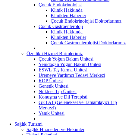
Çocuk Endokrinolojisi
Klinik Hakkında
Klinikten Haberler
Çocuk Endokrinolojisi Doktorlarımız
Çocuk Gastroenteroloji
Klinik Hakkında
Klinikten Haberler
Çocuk Gastroenterolojisi Doktorlarımız
Özellikli Hizmet Birimlerimiz
Çocuk Yoğun Bakım Ünitesi
Yenidoğan Yoğun Bakım Ünitesi
ESWL Taş Kırma Ünitesi
Üremeye Yardımcı Tedavi Merkezi
ROP Ünitesi
Genetik Ünitesi
Nükleer Tıp Ünitesi
Konuşma ve Dil Terapisti
GETAT (Geleneksel ve Tamamlayıcı Tıp
Merkezi)
Yanık Ünitesi
Sağlık Turizmi
Sağlık Hizmetleri ve Hekimler
Tedavi Paketleri