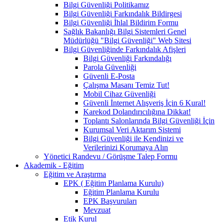
Bilgi Güvenliği Politikamız
Bilgi Güvenliği Farkındalık Bildirgesi
Bilgi Güvenliği İhlal Bildirim Formu
Sağlık Bakanlığı Bilgi Sistemleri Genel
Müdürlüğü "Bilgi Güvenliği" Web Sitesi
Bilgi Güvenliğinde Farkındalık Afişleri
Bilgi Güvenliği Farkındalığı
Parola Güvenliği
Güvenli E-Posta
Çalışma Masanı Temiz Tut!
Mobil Cihaz Güvenliği
Güvenli İnternet Alışveriş İçin 6 Kural!
Karekod Dolandırıcılığına Dikkat!
Toplantı Salonlarında Bilgi Güvenliği İçin
Kurumsal Veri Aktarım Sistemi
Bilgi Güvenliği ile Kendinizi ve
Verilerinizi Korumaya Alın
Yönetici Randevu / Görüşme Talep Formu
Akademik - Eğitim
Eğitim ve Araştırma
EPK ( Eğitim Planlama Kurulu)
Eğitim Planlama Kurulu
EPK Başvuruları
Mevzuat
Etik Kurul